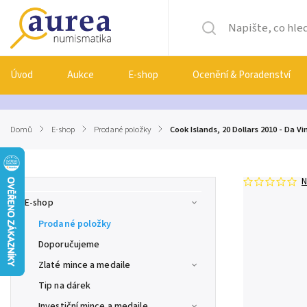
Úvod
Aukce
E-shop
Ocenění & Poradenství
Domů
/
E-shop
/
Prodané položky
/
Cook Islands, 20 Dollars 2010 - Da Vi
N
E-shop
Prodané položky
Doporučujeme
Zlaté mince a medaile
Tip na dárek
Investiční mince a medaile