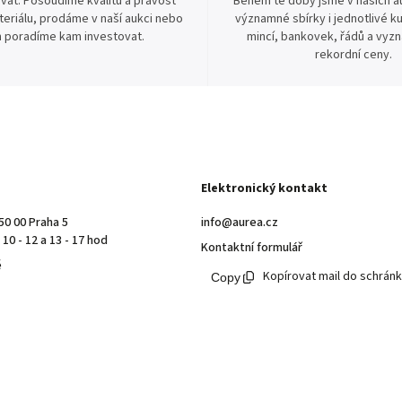
vat. Posoudíme kvalitu a pravost
Během té doby jsme v našich au
eriálu, prodáme v naší aukci nebo
významné sbírky i jednotlivé ku
 poradíme kam investovat.
mincí, bankovek, řádů a vyz
rekordní ceny.
Elektronický kontakt
50 00 Praha 5
info@aurea.cz
10 - 12 a 13 - 17 hod
Kontaktní formulář
ě
Kopírovat mail do schrán