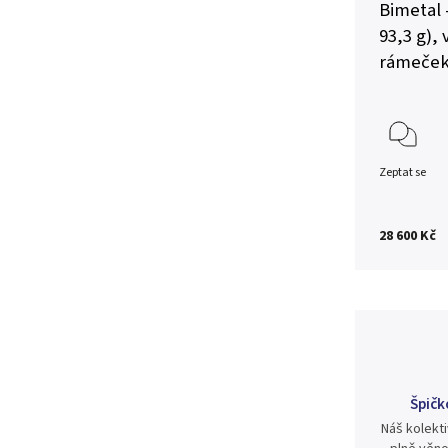
Bimetal -
93,3 g),
rámeček,
Zeptat se
28 600 Kč
Špičk
Náš kolekti