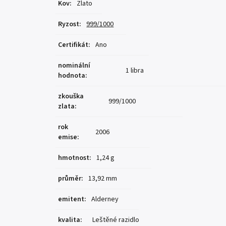
Kov
:
Zlato
Ryzost
:
999/1000
Certifikát
:
Ano
nominální
1 libra
hodnota
:
zkouška
999/1000
zlata
:
rok
2006
emise
:
hmotnost
:
1,24 g
průměr
:
13,92 mm
emitent
:
Alderney
kvalita
:
Leštěné razidlo