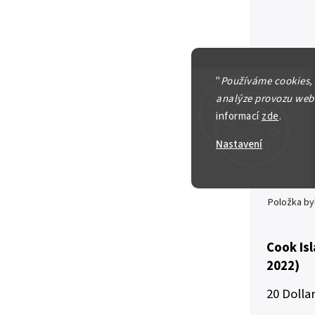
"
Používáme cookies,
analýze provozu webu
informací
zde
.
Nastavení
Vyprodá
Položka b
Cook Isl
2022)
20 Dolla