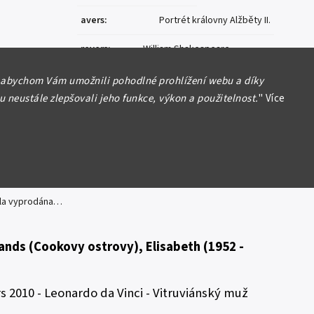
avers
:
Portrét královny Alžběty II.
revers
:
William Shakespeare
Položka byla vyprodána…
 abychom Vám umožnili pohodlné prohlížení webu a díky
 neustále zlepšovali jeho funkce, výkon a použitelnost.
"
Více
no
yla vyprodána…
ands (Cookovy ostrovy), Elisabeth (
1952 -
rs 2010 - Leonardo da Vinci -
Vitruviánský muž