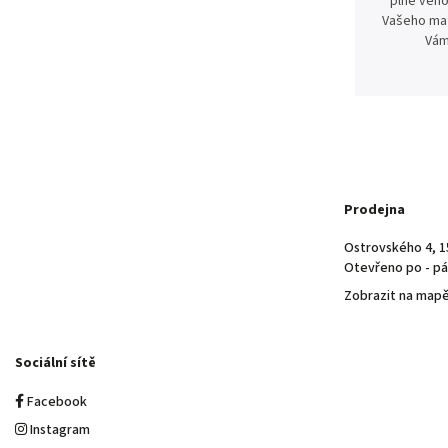
plně věno
Vašeho mat
Vám
Prodejna
Ostrovského 4, 1
Otevřeno po - pá 
Zobrazit na map
Sociální sítě
Facebook
Instagram