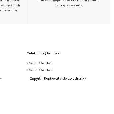
kcích prodali
investorů nejen z České republiky, ale i z
sy unikátních
Evropy a ze světa.
namenání za
Telefonický kontakt
+420 797 626 629
+420 797 626 623
ky
Kopírovat číslo do schránky