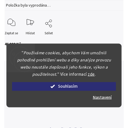
Položka byla vyprodána…
Zeptat se
Hlídat
Sdílet
46 000 Kč
"
Používáme cookies, abychom Vám umožnili
pohodlné prohlížení webu a díky analýze provozu
webu neustále zlepšovali jeho funkce, výkon a
použitelnost.
"
Více informací
zde
.
Špičkové služby za nejlepší ceny
Souhlasím
Náš kolektiv specialistů a znalců se Vám bude plně věnovat.
Posoudíme kvalitu a pravost Vašeho materiálu, prodáme v naší
Nastavení
aukci nebo Vám poradíme kam investovat.