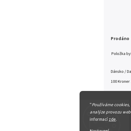
Prodáno
Položka b
Dánsko / D
100 Kroner
Detailní in
"
Používáme cookies,
analýze provozu webu
informací
zde
.
Zeptat se