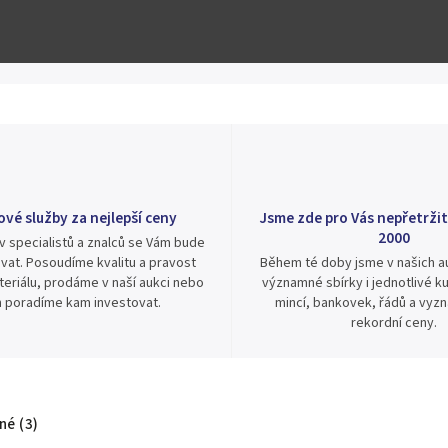
ové služby za nejlepší ceny
Jsme zde pro Vás nepřetržit
2000
v specialistů a znalců se Vám bude
vat. Posoudíme kvalitu a pravost
Během té doby jsme v našich au
eriálu, prodáme v naší aukci nebo
významné sbírky i jednotlivé ku
 poradíme kam investovat.
mincí, bankovek, řádů a vyz
rekordní ceny.
é (3)