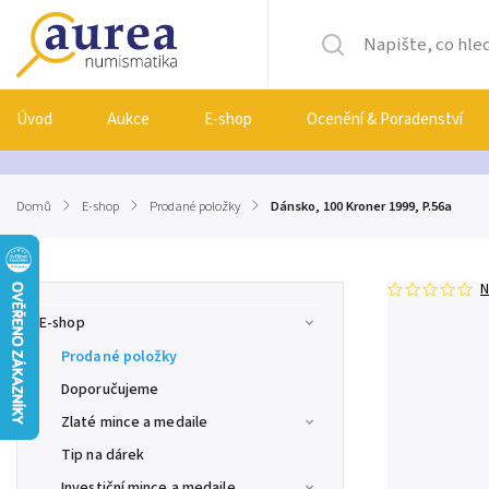
Úvod
Aukce
E-shop
Ocenění & Poradenství
Domů
/
E-shop
/
Prodané položky
/
Dánsko, 100 Kroner 1999, P.56a
N
E-shop
Prodané položky
Doporučujeme
Zlaté mince a medaile
Tip na dárek
Investiční mince a medaile