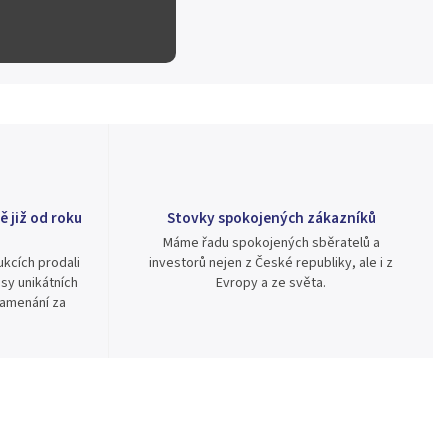
ě již od roku
Stovky spokojených zákazníků
Máme řadu spokojených sběratelů a
kcích prodali
investorů nejen z České republiky, ale i z
sy unikátních
Evropy a ze světa.
namenání za