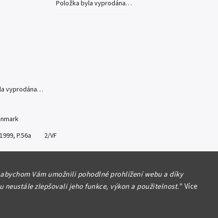
Položka byla vyprodána…
yla vyprodána…
anmark
 1999, P.56a 2/VF
formace
 abychom Vám umožnili pohodlné prohlížení webu a díky
 neustále zlepšovali jeho funkce, výkon a použitelnost.
"
Více
Hlídat
Sdílet