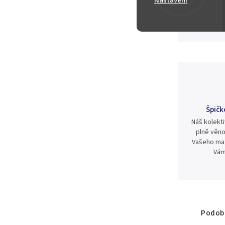
Nastavení
450 Kč
Špičk
Náš kolekti
plně věno
Vašeho mat
Vám
Podobn