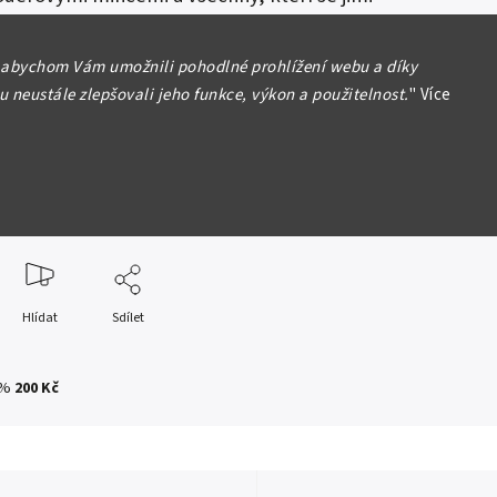
át.
 abychom Vám umožnili pohodlné prohlížení webu a díky
 neustále zlepšovali jeho funkce, výkon a použitelnost.
"
Více
formace
Hlídat
Sdílet
 %
200 Kč