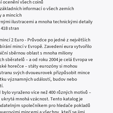
ní ocenění všech coinů
základních informací o všech zemích
 a mincích
vnými ilustracemi a mnoha technickými detaily
 418 stran
mincí 2 Euro - Průvodce po jedné z největších
sbírání mincí v Evropě.
Zavedení eura vytvořilo
iční sběrnou oblast s mnoha miliony
h sběratelů – a od roku 2004 je celá Evropa ve
ské horečce – státy eurozóny si mohou
stranu svých dvoueurovek přizpůsobit mince
tku významných událostí, budov nebo
í.
bylo vyraženo více než 400 různých motivů –
e ukrytá mnohá vzácnost.
Tento katalog je
adatelným společníkem pro hledače pokladů
uerovými mincemi a všechny, kteří se jimi