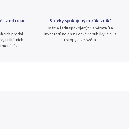
ě již od roku
Stovky spokojených zákazníků
Máme řadu spokojených sběratelů a
kcích prodali
investorů nejen z České republiky, ale i z
sy unikátních
Evropy a ze světa.
namenání za