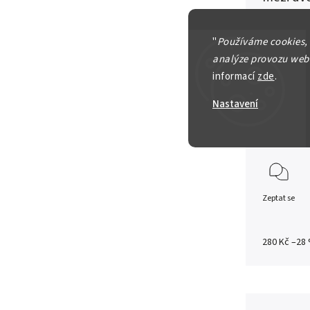
chtějí st
"
Používáme cookies,
analýze provozu webu
informací
zde
.
Nastavení
Detailní in
Zeptat se
280 Kč
–28