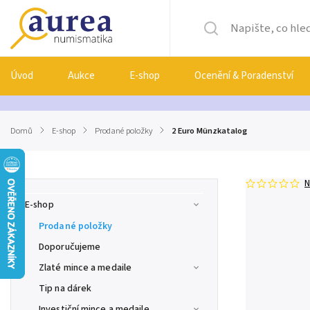
Úvod
Aukce
E-shop
Ocenění & Poradenství
Domů
/
E-shop
/
Prodané položky
/
2 Euro Münzkatalog
N
E-shop
Prodané položky
Doporučujeme
Zlaté mince a medaile
Tip na dárek
Investiční mince a medaile