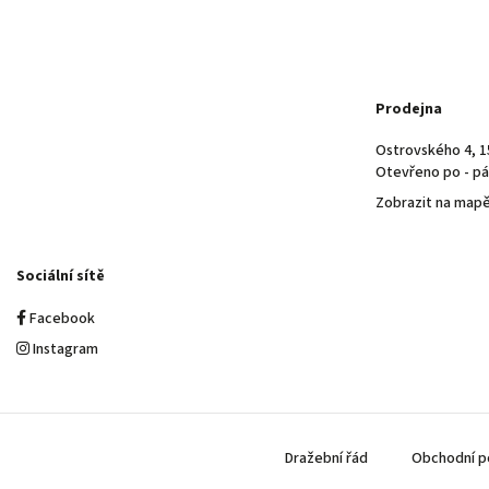
Prodejna
Ostrovského 4, 1
Otevřeno po - pá 
Zobrazit na map
Sociální sítě
Facebook
Instagram
Dražební řád
Obchodní p