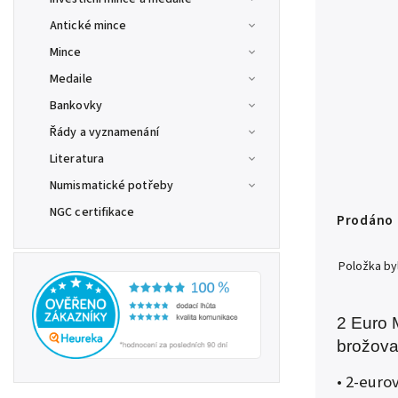
Antické mince
Mince
Medaile
Bankovky
Řády a vyznamenání
Literatura
Numismatické potřeby
NGC certifikace
Prodáno
Položka b
2 Euro 
brožov
• 2-euro