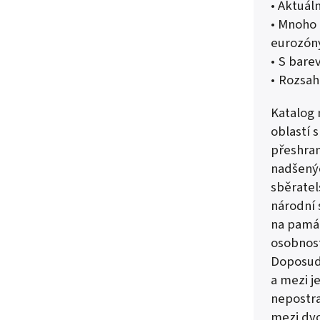
• Aktuál
• Mnoho 
eurozóny
• S bare
• Rozsah
Katalog 
oblastí 
přeshran
nadšenýc
sběratel
národní 
na pamá
osobnost
Doposud 
a mezi j
nepostr
mezi dvo