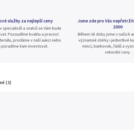
ové služby za nejlepší ceny
Jsme zde pro Vás nepřetržit
2000
v specialistů a znalců se Vám bude
vat. Posoudíme kvalitu a pravost
Během té doby jsme v našich au
eriálu, prodáme v naší aukci nebo
významné sbírky i jednotlivé ku
 poradíme kam investovat.
mincí, bankovek, řádů a vyz
rekordní ceny.
é (3)