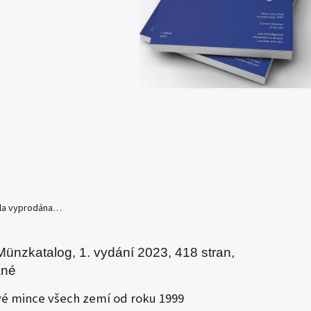
yla vyprodána…
Münzkatalog, 1. vydání 2023, 418 stran,
ané
vé mince všech zemí od roku 1999