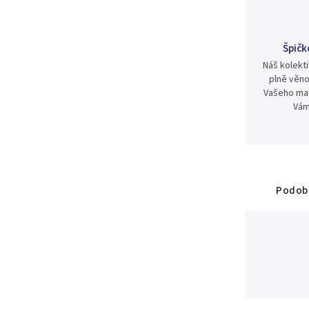
Špičk
Náš kolekti
plně věno
Vašeho mat
Vám
Podobn