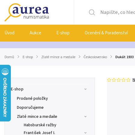
Úvod
Aukce
E-shop
Ocenění & Poradenství
Domů
/
E-shop
/
Zlaté mince a medaile
/
Československo
/
Dukát 1933
N
E-shop
Prodané položky
Doporučujeme
Zlaté mince a medaile
Habsburské ražby
František Josef I.