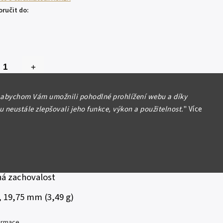
ručit do:
Přidat do košíku
 abychom Vám umožnili pohodlné prohlížení webu a díky
 neustále zlepšovali jeho funkce, výkon a použitelnost.
"
Více
ovensko (1918 - 1939)
lavský dukát 1933 (raženo 57 595 ks), Aurea
ná zachovalost
, 19,75 mm (3,49 g)
formace