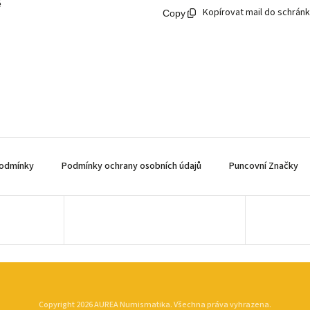
ě
Kopírovat mail do schrán
odmínky
Podmínky ochrany osobních údajů
Puncovní Značky
Copyright 2026
AUREA Numismatika
. Všechna práva vyhrazena.