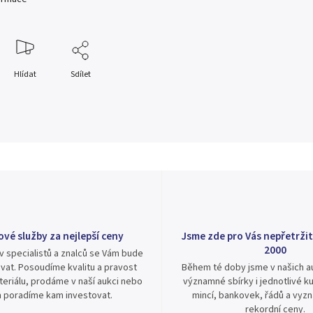
Hlídat
Sdílet
ové služby za nejlepší ceny
Jsme zde pro Vás nepřetržit
2000
v specialistů a znalců se Vám bude
vat. Posoudíme kvalitu a pravost
Během té doby jsme v našich au
eriálu, prodáme v naší aukci nebo
významné sbírky i jednotlivé ku
 poradíme kam investovat.
mincí, bankovek, řádů a vyz
rekordní ceny.