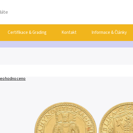
Certifikace & Grading
Kontakt
Informace & Články
eohodnoceno