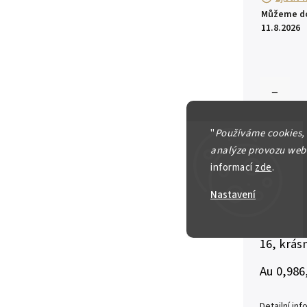
Můžeme do
11.8.2026
"
Používáme cookies,
analýze provozu webu
informací
zde
.
Nastavení
Českosl
Svatovác
16, krás
Au 0,986
Detailní in