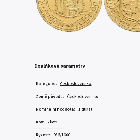
Doplňkové parametry
Kategorie
:
Československo
Země původu
:
Československo
Nominální hodnota
:
1 dukát
Kov
:
Zlato
Ryzost
:
986/1000