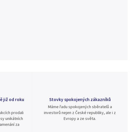
ě již od roku
Stovky spokojených zákazníků
Máme řadu spokojených sběratelů a
kcích prodali
investorů nejen z České republiky, ale i z
sy unikátních
Evropy a ze světa.
namenání za