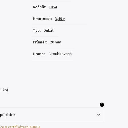
Ročník
:
1854
Hmotnost
:
3,49 g
Typ
:
Dukát
Průměr
:
20 mm
Hrana
:
Vroubkovaná
(1 ks)
?
více o certifikátech AUREA