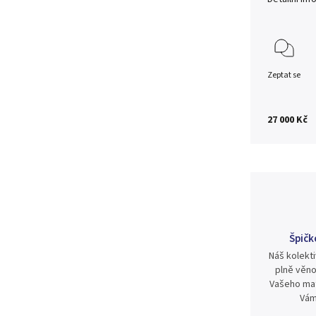
Zeptat se
27 000 Kč
Špičk
Náš kolekti
plně věno
Vašeho mat
Vám