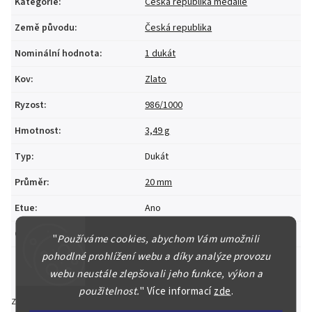
Kategorie
:
Česká republika medaile
Země původu
:
Česká republika
Nominální hodnota
:
1 dukát
Kov
:
Zlato
Ryzost
:
986/1000
Hmotnost
:
3,49 g
Typ
:
Dukát
Průměr
:
20 mm
Etue
:
Ano
Certifikát
:
Ano
"
Používáme cookies, abychom Vám umožnili
pohodlné prohlížení webu a díky analýze provozu
webu neustále zlepšovali jeho funkce, výkon a
použitelnost.
"
Více informací
zde
.
Zeptat se
Hlídat
Sdílet