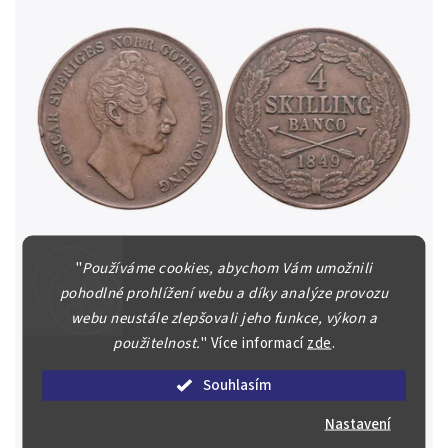
Abecedně
Chronologicky
"
Používáme cookies, abychom Vám umožnili
Švédsko, 4 Šilink 1849
pohodlné prohlížení webu a díky analýze provozu
Švédsko, Oskar I., 1844 - 1859 4 Skilling Banco 1849,
webu neustále zlepšovali jeho funkce, výkon a
pěkná zachovalost, patina, rysky a hranky
použitelnost.
"
Více informací
zde
.
1 200 Kč
Souhlasím
Skladem
(1 ks)
Detail
Nastavení