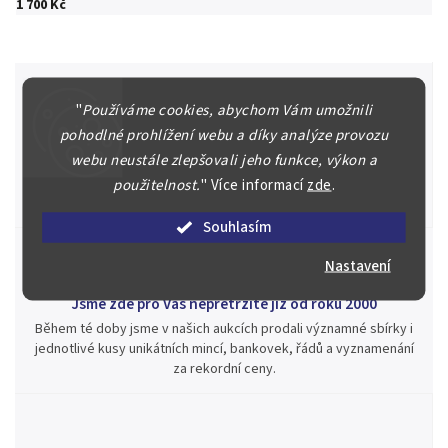
1 700 Kč
"
Používáme cookies, abychom Vám umožnili
pohodlné prohlížení webu a díky analýze provozu
Špičkové služby za nejlepší ceny
webu neustále zlepšovali jeho funkce, výkon a
Náš kolektiv specialistů a znalců se Vám bude plně věnovat.
Posoudíme kvalitu a pravost Vašeho materiálu, prodáme v naší
použitelnost.
"
Více informací
zde
.
aukci nebo Vám poradíme kam investovat.
Souhlasím
Nastavení
Jsme zde pro Vás nepřetržitě již od roku 2000
Během té doby jsme v našich aukcích prodali významné sbírky i
jednotlivé kusy unikátních mincí, bankovek, řádů a vyznamenání
za rekordní ceny.