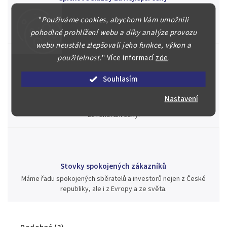
Náš kolektiv specialistů a znalců se Vám bude plně věnovat.
"
Používáme cookies, abychom Vám umožnili
Posoudíme kvalitu a pravost Vašeho materiálu, prodáme v naší
aukci nebo Vám poradíme kam investovat.
pohodlné prohlížení webu a díky analýze provozu
webu neustále zlepšovali jeho funkce, výkon a
použitelnost.
"
Více informací
zde
.
Souhlasím
Jsme zde pro Vás nepřetržitě již od roku 2000
Během té doby jsme v našich aukcích prodali významné sbírky i
Nastavení
jednotlivé kusy unikátních mincí, bankovek, řádů a vyznamenání
za rekordní ceny.
Stovky spokojených zákazníků
Máme řadu spokojených sběratelů a investorů nejen z České
republiky, ale i z Evropy a ze světa.