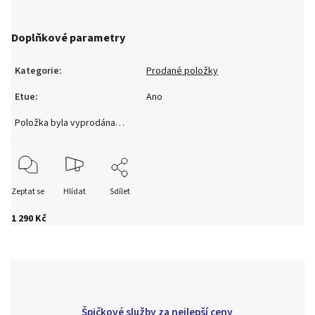
Doplňkové parametry
Kategorie
:
Prodané položky
Etue
:
Ano
Položka byla vyprodána…
Zeptat se
Hlídat
Sdílet
1 290 Kč
Špičkové služby za nejlepší ceny