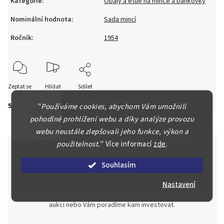
Kategorie
:
Obaly a etue na mince a bankovky
Nominální hodnota
:
Sada mincí
Ročník
:
1954
Zeptat se
Hlídat
Sdílet
5 990 Kč
"
Používáme cookies, abychom Vám umožnili
pohodlné prohlížení webu a díky analýze provozu
webu neustále zlepšovali jeho funkce, výkon a
použitelnost.
"
Více informací
zde
.
Souhlasím
Špičkové služby za nejlepší ceny
Nastavení
Náš kolektiv specialistů a znalců se Vám bude plně věnovat.
Posoudíme kvalitu a pravost Vašeho materiálu, prodáme v naší
aukci nebo Vám poradíme kam investovat.