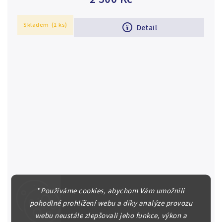
Skladem
(1 ks)
Detail
"
Používáme cookies, abychom Vám umožnili
pohodlné prohlížení webu a díky analýze provozu
Portugalsko, 40 Reis 1823
webu neustále zlepšovali jeho funkce, výkon a
Portugalsko, João VI. (1816 - 1826) Pataco 1823,