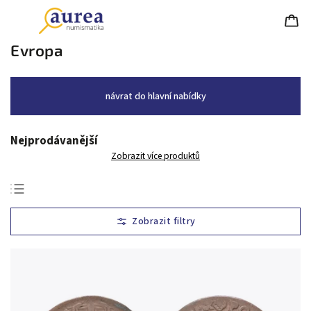
Evropa
návrat do hlavní nabídky
Nejprodávanější
Zobrazit více produktů
Nejlevnější
Nejdražší
Nejprodávanější
Abecedně
Chronologicky