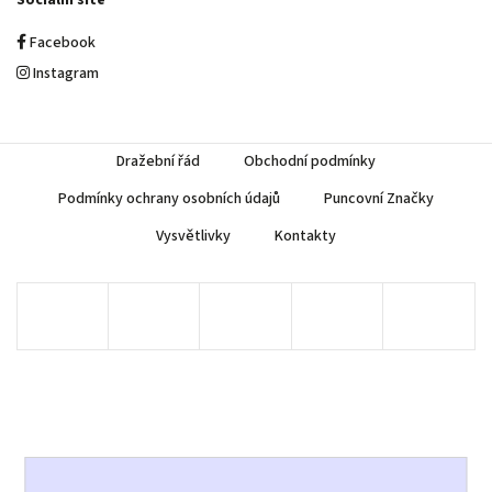
Sociální sítě
Facebook
Instagram
Dražební řád
Obchodní podmínky
Podmínky ochrany osobních údajů
Puncovní Značky
Vysvětlivky
Kontakty
Copyright 2026
AUREA Numismatika
. Všechna práva vyhrazena.
Upravit nastavení cookies