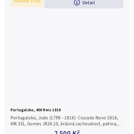
Skladem
(1 ks)
Detail
Portugalsko, 400 Reis 1816
Portugalsko, João (1799 - 1816) Cruzado Novo 1816,
KM.331, Gomes JR24.10, krásná zachovalost, patina,
lesk, drobné vady střížku
2 500 Kč