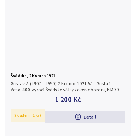
Švédsko, 2 Koruna 1921
Gustav V. (1907 - 1950) 2 Kronor 1921 W - Gustaf
Vasa, 400. výročí Švédské války za osvobození, KM.799,
luxusní zachovalost, ražební lesk, patina, nep. rysky
1 200 Kč
Skladem
(1 ks)
Detail