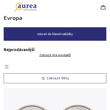
Evropa
návrat do hlavní nabídky
Nejprodávanější
Zobrazit více produktů
Nejlevnější
Nejdražší
Nejprodávanější
Abecedně
Chronologicky