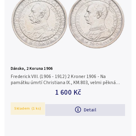
Dánsko, 2 Koruna 1906
Frederick VIII. (1906 - 1912) 2 Kroner 1906 - Na
památku úmrtí Christiana IX., KM.803, velmi pěkná
zachovalost, lesk, patina, drobné rysky a hranky
1 600 Kč
Skladem
(1 ks)
Detail