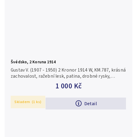
Švédsko, 2 Koruna 1914
Gustav V. (1907 - 1950) 2 Kronor 1914 W, KM.787, krásná
zachovalost, ražební lesk, patina, drobné rysky,
vyraženo 191 905 ks
1 000 Kč
Skladem
(1 ks)
Detail