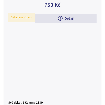
luxusní zachovalost, ražební lesk, patina
750 Kč
Skladem
(1 ks)
Detail
Švédsko, 1 Koruna 1939