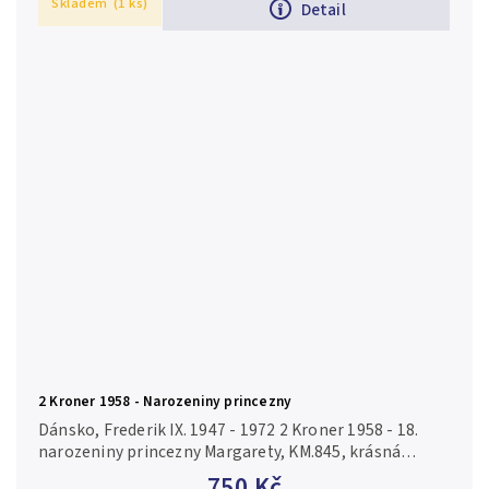
Skladem
(1 ks)
Detail
2 Kroner 1958 - Narozeniny princezny
Dánsko, Frederik IX. 1947 - 1972 2 Kroner 1958 - 18.
narozeniny princezny Margarety, KM.845, krásná
zachovalost, ražební lesk Ag 0,800, 31 mm (15,0 g)
750 Kč