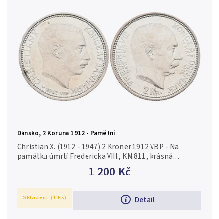
Dánsko, 2 Koruna 1912 - Pamětní
Christian X. (1912 - 1947) 2 Kroner 1912 VBP - Na
památku úmrtí Fredericka VIII., KM.811, krásná
zachovalost, ražební lesk, patina, drobné rysky
1 200 Kč
Skladem
(1 ks)
Detail