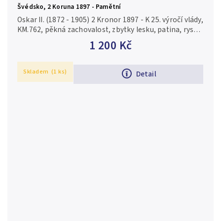
Švédsko, 2 Koruna 1897 - Pamětní
Oskar II. (1872 - 1905) 2 Kronor 1897 - K 25. výročí vlády,
KM.762, pěkná zachovalost, zbytky lesku, patina, rysky
a drobné hranky
1 200 Kč
Skladem
(1 ks)
Detail