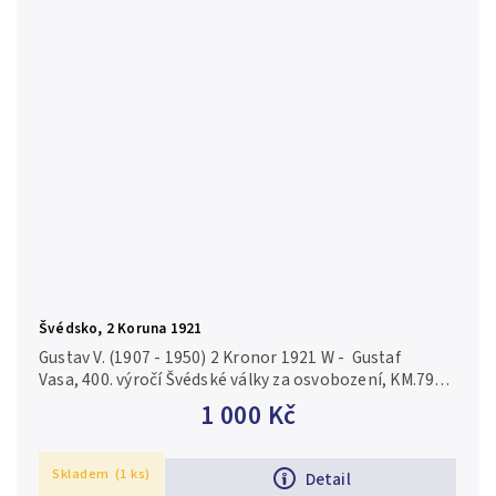
Švédsko, 2 Koruna 1921
Gustav V. (1907 - 1950) 2 Kronor 1921 W - Gustaf
Vasa, 400. výročí Švédské války za osvobození, KM.799,
luxusní zachovalost, ražební lesk, patina, nep. rysky
1 000 Kč
Skladem
(1 ks)
Detail