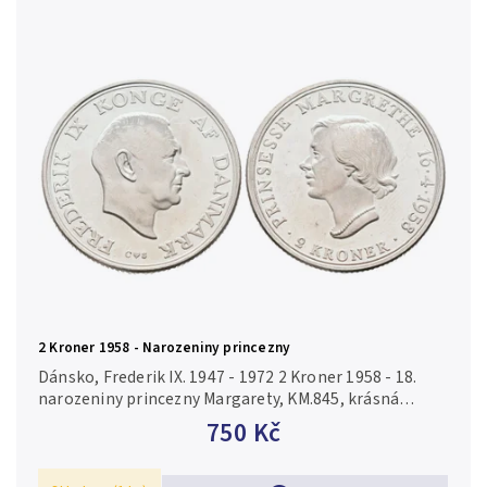
2 Kroner 1958 - Narozeniny princezny
Dánsko, Frederik IX. 1947 - 1972 2 Kroner 1958 - 18.
narozeniny princezny Margarety, KM.845, krásná
zachovalost, ražební lesk Ag 0,800, 31 mm (15,0 g)
750 Kč