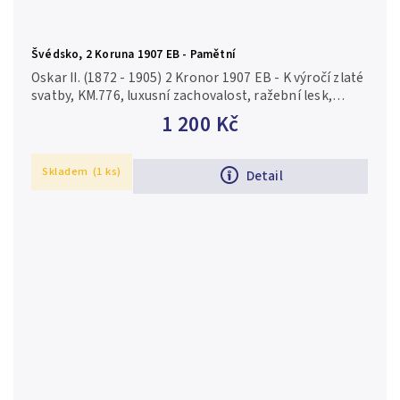
Švédsko, 2 Koruna 1907 EB - Pamětní
Oskar II. (1872 - 1905) 2 Kronor 1907 EB - K výročí zlaté
svatby, KM.776, luxusní zachovalost, ražební lesk,
patina
1 200 Kč
Skladem
(1 ks)
Detail