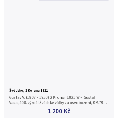
Švédsko, 2 Koruna 1921
Gustav V. (1907 - 1950) 2 Kronor 1921 W - Gustaf
Vasa, 400. výročí Švédské války za osvobození, KM.799,
luxusní zachovalost, ražební lesk, patina, nep. rysky
1 200 Kč