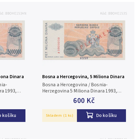
ód:
BBOHE153AN
Kód:
BBOHE153S
iona Dinara
Bosna a Hercegovina, 5 Miliona Dinara
153
1993, bankovní vzor, A 0000000, přet.
nia-
Bosna a Hercegovina / Bosnia-
SPECIMEN, P.153s
ra 1993,
Herzegovina 5 Miliona Dinara 1993,
 N/UNC
bankovní vzor, A 0000000, přet.
600 Kč
SPECIMEN, P.153s N/UNC
o košíku
Do košíku
Skladem
(1 ks)