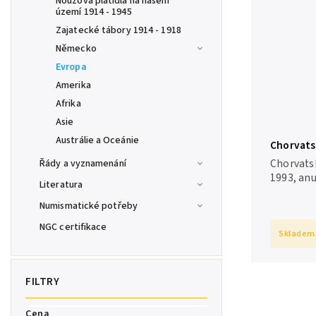
Nouzová platidla na našem
území 1914 - 1945
Zajatecké tábory 1914 - 1918
Německo
Evropa
Amerika
Afrika
Asie
Austrálie a Oceánie
Chorvatsk
Dinara 19
Chorvatsk
Řády a vyznamenání
1993, an
Literatura
N/UNC
Numismatické potřeby
NGC certifikace
Skladem
Cena