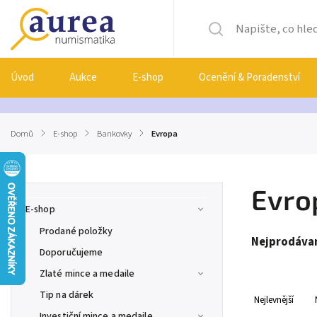
Úvod
Aukce
E-shop
Ocenění & Poradenství
Domů
/
E-shop
/
Bankovky
/
Evropa
Evro
E-shop
Prodané položky
Nejprodávan
Doporučujeme
Zlaté mince a medaile
Tip na dárek
Nejlevnější
Investiční mince a medaile