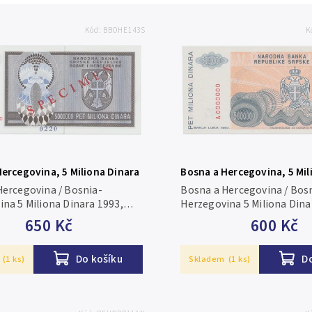
Kód:
BBOHE143S
K
ercegovina, 5 Miliona Dinara
Bosna a Hercegovina, 5 Mil
kovní vzor, AA 0000000, přet.
1993, anulát, A 0000000, P.
Hercegovina / Bosnia-
Bosna a Hercegovina / Bos
, P.143s
na 5 Miliona Dinara 1993,
Herzegovina 5 Miliona Dina
vzor, AA 0000000, přet.
anulát, A 0000000, P.153
650 Kč
600 Kč
N, P.143s N/UNC
Do košíku
D
(1 ks)
Skladem
(1 ks)