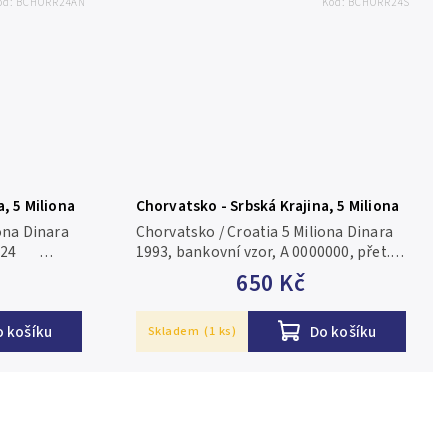
ód:
BCHORR24AN
Kód:
BCHORR24S
, 5 Miliona
Chorvatsko - Srbská Krajina, 5 Miliona
0000, P.R24
Dinara 1993, bankovní vzor, A
ona Dinara
Chorvatsko / Croatia 5 Miliona Dinara
0000000, přet. SPECIMEN, P.R24s
 P.R24
1993, bankovní vzor, A 0000000, přet.
SPECIMEN, P.R24s N/UNC
650 Kč
o košíku
Do košíku
Skladem
(1 ks)