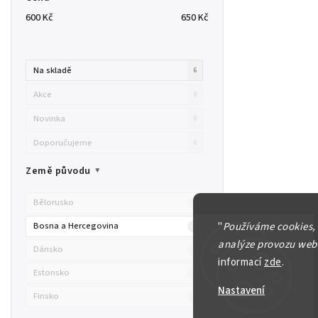
600
Kč
650
Kč
Na skladě
6
Akce
0
Novinka
0
Doporučujeme
0
Země původu
Bělorusko
0
"
Používáme cookies,
Bosna a Hercegovina
3
analýze provozu webu
Dánsko
0
informací
zde
.
Estonsko
0
Nastavení
Finsko
0