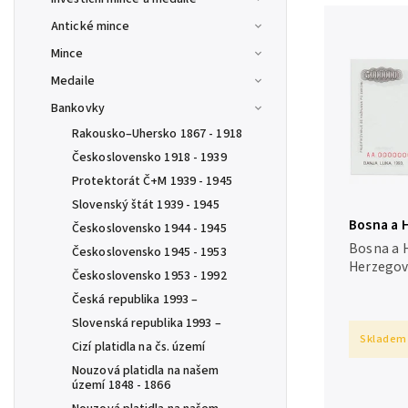
Antické mince
Mince
Medaile
Bankovky
Rakousko–Uhersko 1867 - 1918
Československo 1918 - 1939
Protektorát Č+M 1939 - 1945
Slovenský štát 1939 - 1945
Bosna a H
Československo 1944 - 1945
1993, ban
Bosna a 
Československo 1945 - 1953
SPECIMEN
Herzegovi
Československo 1953 - 1992
bankovní 
Česká republika 1993 –
SPECIME
Slovenská republika 1993 –
Skladem
Cizí platidla na čs. území
Nouzová platidla na našem
území 1848 - 1866