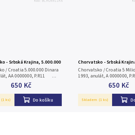
Kód:
BCHORR11AN
K
o - Srbská Krajina, 5.000.000
Chorvatsko - Srbská Krajina
93, anulát, AA 0000000, P.R11
Dinara 1993, anulát, A 000
o / Croatia 5.000.000 Dinara
Chorvatsko / Croatia 5 Mili
ulát, AA 0000000, P.R11
1993, anulát, A 0000000,
N/UNC
650 Kč
650 Kč
Do košíku
D
(1 ks)
Skladem
(1 ks)