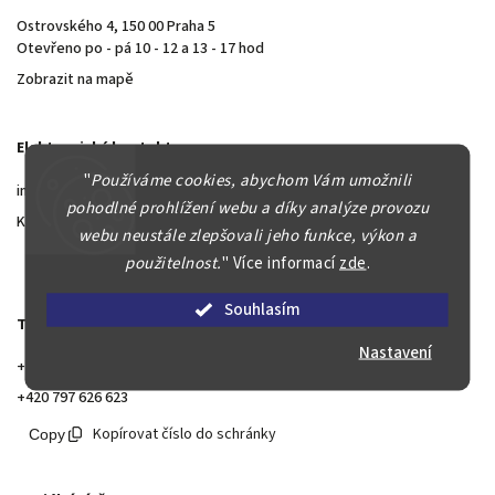
Ostrovského 4, 150 00 Praha 5
Otevřeno po - pá 10 - 12 a 13 - 17 hod
Zobrazit na mapě
Elektronický kontakt
"
Používáme cookies, abychom Vám umožnili
info@aurea.cz
pohodlné prohlížení webu a díky analýze provozu
Kontaktní formulář
webu neustále zlepšovali jeho funkce, výkon a
Kopírovat mail do schránky
použitelnost.
"
Více informací
zde
.
Souhlasím
Telefonický kontakt
Nastavení
+420 797 626 629
+420 797 626 623
Kopírovat číslo do schránky