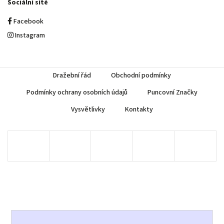
Sociální sítě
Facebook
Instagram
Dražební řád
Obchodní podmínky
Podmínky ochrany osobních údajů
Puncovní Značky
Vysvětlivky
Kontakty
Copyright 2026
AUREA Numismatika
. Všechna práva vyhrazena.
Upravit nastavení cookies