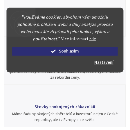
Špičkové služby za nejlepší ceny
"
Používáme cookies, abychom Vám umožnili
Náš kolektiv specialistů a znalců se Vám bude plně věnovat.
Posoudíme kvalitu a pravost Vašeho materiálu, prodáme v naší
pohodlné prohlížení webu a díky analýze provozu
aukci nebo Vám poradíme kam investovat.
webu neustále zlepšovali jeho funkce, výkon a
použitelnost.
"
Více informací
zde
.
Souhlasím
Jsme zde pro Vás nepřetržitě již od roku 2000
Nastavení
Během té doby jsme v našich aukcích prodali významné sbírky i
jednotlivé kusy unikátních mincí, bankovek, řádů a vyznamenání
za rekordní ceny.
Stovky spokojených zákazníků
Máme řadu spokojených sběratelů a investorů nejen z České
republiky, ale i z Evropy a ze světa.