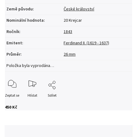
Země původu
:
České království
Nominální hodnota
:
20 Krejcar
Ročník
:
1843
Emitent
:
Ferdinand II. (1619 - 1637)
Průměr
:
26 mm
Položka byla vyprodána…
Zeptat se
Hlídat
Sdílet
450 Kč