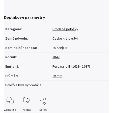
Doplňkové parametry
Kategorie
:
Prodané položky
Země původu
:
České království
Nominální hodnota
:
20 Krejcar
Ročník
:
1847
Emitent
:
Ferdinand II. (1619 - 1637)
Průměr
:
26 mm
Položka byla vyprodána…
Zeptat se
Hlídat
Sdílet