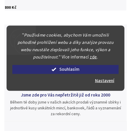
800 Kč
"
Používáme cookies, abychom Vám umožnili
pohodlné prohlížení webu a díky analýze provozu
Špičkové služby za nejlepší ceny
webu neustále zlepšovali jeho funkce, výkon a
Náš kolektiv specialistů a znalců se Vám bude plně věnovat.
použitelnost.
"
Více informací
zde
.
Posoudíme kvalitu a pravost Vašeho materiálu, prodáme v naší
aukci nebo Vám poradíme kam investovat.
Souhlasím
Nastavení
Jsme zde pro Vás nepřetržitě již od roku 2000
Během té doby jsme v našich aukcích prodali významné sbírky i
jednotlivé kusy unikátních mincí, bankovek, řádů a vyznamenání
za rekordní ceny.