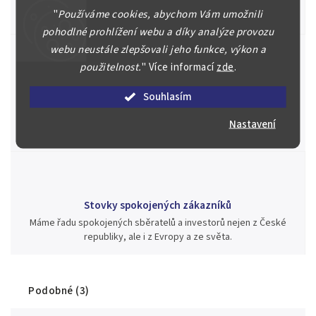
Posoudíme kvalitu a pravost Vašeho materiálu, prodáme v naší
"
Používáme cookies, abychom Vám umožnili
aukci nebo Vám poradíme kam investovat.
pohodlné prohlížení webu a díky analýze provozu
webu neustále zlepšovali jeho funkce, výkon a
použitelnost.
"
Více informací
zde
.
Jsme zde pro Vás nepřetržitě již od roku 2000
Souhlasím
Během té doby jsme v našich aukcích prodali významné sbírky i
jednotlivé kusy unikátních mincí, bankovek, řádů a vyznamenání
Nastavení
za rekordní ceny.
Stovky spokojených zákazníků
Máme řadu spokojených sběratelů a investorů nejen z České
republiky, ale i z Evropy a ze světa.
Podobné (3)