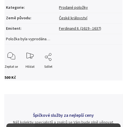
Kategorie
:
Prodané položky
Země původu
:
České království
Emitent
:
Ferdinand II. (1619 - 1637)
Položka byla vyprodána…
Zeptat se
Hlídat
Sdílet
500 Kč
Špičkové služby za nejlepší ceny
Náš kolektiv specialistů a znalců se Vám bude plně věnovat.