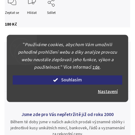
Zeptat se
Hlídat
Sdílet
180 Kč
"
Používáme cookies, abychom Vám umožnili
pohodlné prohlížení webu a díky analýze provozu
webu neustále zlepšovali jeho funkce, výkon a
Špičkové služby za nejlepší ceny
použitelnost.
"
Více informací
zde
.
Náš kolektiv specialistů a znalců se Vám bude plně věnovat.
Posoudíme kvalitu a pravost Vašeho materiálu, prodáme v naší
Souhlasím
aukci nebo Vám poradíme kam investovat.
Nastavení
Jsme zde pro Vás nepřetržitě již od roku 2000
Během té doby jsme v našich aukcích prodali významné sbírky i
jednotlivé kusy unikátních mincí, bankovek, řádů a vyznamenání
za rekordní ceny.