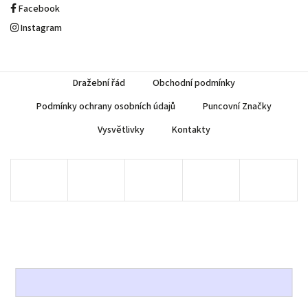
Facebook
Instagram
Dražební řád
Obchodní podmínky
Podmínky ochrany osobních údajů
Puncovní Značky
Vysvětlivky
Kontakty
Copyright 2026
AUREA Numismatika
. Všechna práva vyhrazena.
Upravit nastavení cookies