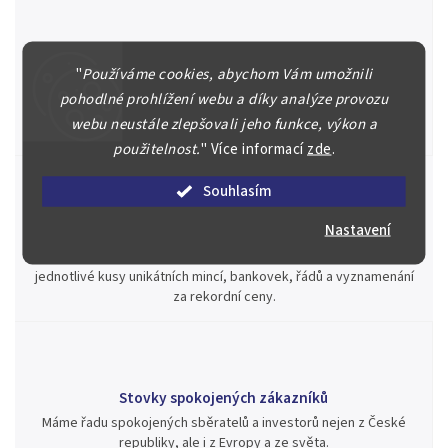
Špičkové služby za nejlepší ceny
"
Používáme cookies, abychom Vám umožnili
Náš kolektiv specialistů a znalců se Vám bude plně věnovat.
pohodlné prohlížení webu a díky analýze provozu
Posoudíme kvalitu a pravost Vašeho materiálu, prodáme v naší
webu neustále zlepšovali jeho funkce, výkon a
aukci nebo Vám poradíme kam investovat.
použitelnost.
"
Více informací
zde
.
Souhlasím
Nastavení
Jsme zde pro Vás nepřetržitě již od roku 2000
Během té doby jsme v našich aukcích prodali významné sbírky i
jednotlivé kusy unikátních mincí, bankovek, řádů a vyznamenání
za rekordní ceny.
Stovky spokojených zákazníků
Máme řadu spokojených sběratelů a investorů nejen z České
republiky, ale i z Evropy a ze světa.