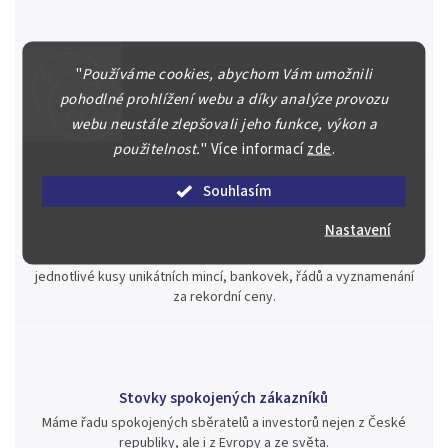
Špičkové služby za nejlepší ceny
"
Používáme cookies, abychom Vám umožnili
Náš kolektiv specialistů a znalců se Vám bude plně věnovat.
pohodlné prohlížení webu a díky analýze provozu
Posoudíme kvalitu a pravost Vašeho materiálu, prodáme v naší
webu neustále zlepšovali jeho funkce, výkon a
aukci nebo Vám poradíme kam investovat.
použitelnost.
"
Více informací
zde
.
Souhlasím
Nastavení
Jsme zde pro Vás nepřetržitě již od roku 2000
Během té doby jsme v našich aukcích prodali významné sbírky i
jednotlivé kusy unikátních mincí, bankovek, řádů a vyznamenání
za rekordní ceny.
Stovky spokojených zákazníků
Máme řadu spokojených sběratelů a investorů nejen z České
republiky, ale i z Evropy a ze světa.