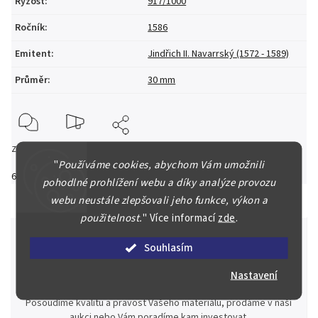
Ryzost
:
917/1000
Ročník
:
1586
Emitent
:
Jindřich II. Navarrský (1572 - 1589)
Průměr
:
30 mm
Zeptat se
Hlídat
Sdílet
"
Používáme cookies, abychom Vám umožnili
6 000 Kč
–16 %
5 000 Kč
pohodlné prohlížení webu a díky analýze provozu
webu neustále zlepšovali jeho funkce, výkon a
použitelnost.
"
Více informací
zde
.
Souhlasím
Špičkové služby za nejlepší ceny
Nastavení
Náš kolektiv specialistů a znalců se Vám bude plně věnovat.
Posoudíme kvalitu a pravost Vašeho materiálu, prodáme v naší
aukci nebo Vám poradíme kam investovat.