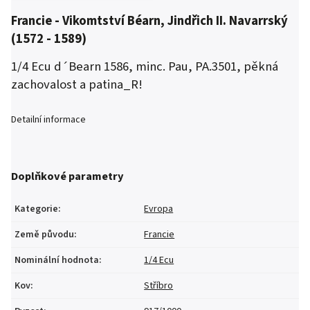
Francie - Vikomtství Béarn, Jindřich II. Navarrský
(1572 - 1589)
1/4 Ecu d´Bearn 1586, minc. Pau, PA.3501, pěkná
zachovalost a patina_R!
Detailní informace
Doplňkové parametry
Kategorie
:
Evropa
Země původu
:
Francie
Nominální hodnota
:
1/4 Ecu
Kov
:
Stříbro