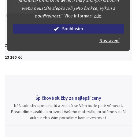
pohodlné prohlížení webu a díky analýze provozu
Země původu
:
Francie
webu neustále zlepšovali jeho funkce, výkon a
použitelnost.
"
Více informací
zde
.
Položka byla vyprodána…
Souhlasím
Nastavení
Zeptat se
Hlídat
Sdílet
13 160 Kč
Špičkové služby za nejlepší ceny
Náš kolektiv specialistů a znalců se Vám bude plně věnovat.
Posoudíme kvalitu a pravost Vašeho materiálu, prodáme v naší
aukci nebo Vám poradíme kam investovat.