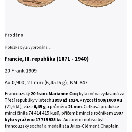
Prodáno
Položka byla vyprodána…
Francie, III. republika (1871 - 1940)
20 Frank 1909
Au 0,900, 21 mm (6,4516 g), KM. 847
Francouzský
20 franc Marianne Coq
byla měna vydávaná za
Třetí republiky v letech
1899 až 1914
, v ryzosti
900/1000 Au
(21,6 kt), váze
6,45 g
a průměru
21 mm
. Celková produkce
mincí činila 74 414 415 kusů, přičemž mincí s ročníkem
1907
bylo vyraženo 17 715 935 ks
. Autorem motivu byl
francouzský sochař a medailista Jules-Clément Chaplain.