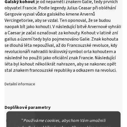
Galský kohout
je od nepaměti znakem Galie, tedy prvních
obyvatel Francie. Podle legendy Julius Ceasar při obléhání
Gergovie vyzval vůdce galského kmene Arvernů
Vercingetorixe, aby se vzdal. Ten oponoval, že se budou
naopak bít jako kohouti. V následující bitvě Arvernové vyhráli
a Caesar je začal označovat za kohouty. Kohout v latině zní
gallus a území tedy bylo pojmenováno Galie. Znak kohouta
se dlouhá léta nepoužíval, až do Francouzské revoluce, kdy
revolucionáři nahradili královský symbol orla kohoutem a
následně ho použili jako oficiální znak Francie. Následující
léta byl kohout několikrát nahrazen, aby se nakonec opět
stal znakem francouzské republiky a odkazem na revoluci.
Detailní informace
Doplňkové parametry
"
Používáme cookies, abychom Vám umožnili
Kategorie
:
Prodané položky