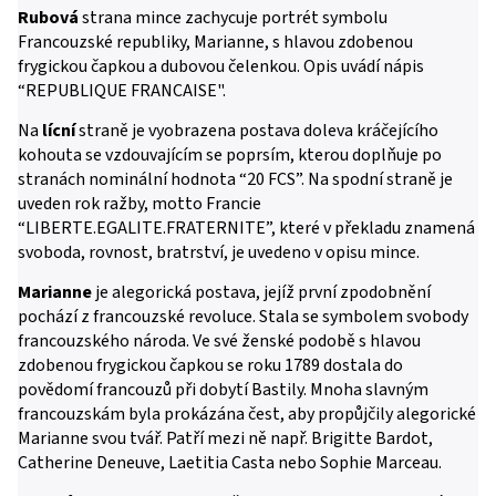
Rubová
strana mince zachycuje portrét symbolu
Francouzské republiky, Marianne, s hlavou zdobenou
frygickou čapkou a dubovou čelenkou. Opis uvádí nápis
“REPUBLIQUE FRANCAISE".
Na
lícní
straně je vyobrazena postava doleva kráčejícího
kohouta se vzdouvajícím se poprsím, kterou doplňuje po
stranách nominální hodnota “20 FCS”. Na spodní straně je
uveden rok ražby, motto Francie
“LIBERTE.EGALITE.FRATERNITE”, které v překladu znamená
svoboda, rovnost, bratrství, je uvedeno v opisu mince.
Marianne
je alegorická postava, jejíž první zpodobnění
pochází z francouzské revoluce. Stala se symbolem svobody
francouzského národa. Ve své ženské podobě s hlavou
zdobenou frygickou čapkou se roku 1789 dostala do
povědomí francouzů při dobytí Bastily. Mnoha slavným
francouzskám byla prokázána čest, aby propůjčily alegorické
Marianne svou tvář. Patří mezi ně např. Brigitte Bardot,
Catherine Deneuve, Laetitia Casta nebo Sophie Marceau.