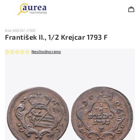
Kód:
M92107-1793F
František II., 1/2 Krejcar 1793 F
Neohodnoceno