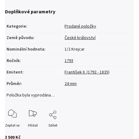
Doplňkové parametry
Kategorie
:
Prodané položky
Země původu
:
České království
Nominální hodnota
:
1/2 Krejcar
Ročník
:
1793
Emitent
:
František II. (1792 - 1835)
Průměr
:
24 mm
Položka byla vyprodána…
Zeptat se
Hlídat
Sdílet
3 500 Kč