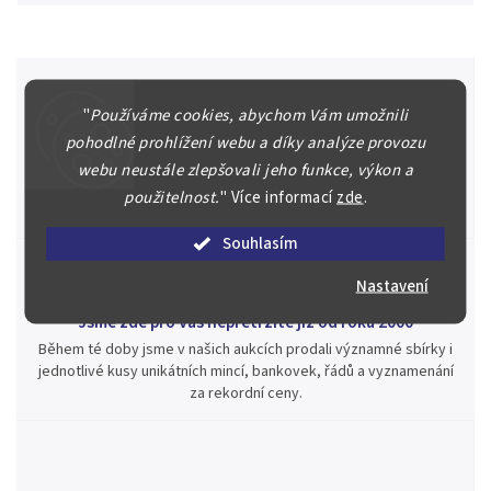
"
Používáme cookies, abychom Vám umožnili
Špičkové služby za nejlepší ceny
pohodlné prohlížení webu a díky analýze provozu
Náš kolektiv specialistů a znalců se Vám bude plně věnovat.
webu neustále zlepšovali jeho funkce, výkon a
Posoudíme kvalitu a pravost Vašeho materiálu, prodáme v naší
použitelnost.
"
Více informací
zde
.
aukci nebo Vám poradíme kam investovat.
Souhlasím
Nastavení
Jsme zde pro Vás nepřetržitě již od roku 2000
Během té doby jsme v našich aukcích prodali významné sbírky i
jednotlivé kusy unikátních mincí, bankovek, řádů a vyznamenání
za rekordní ceny.