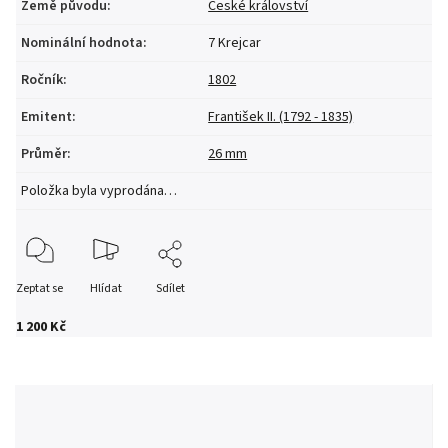
Země původu
:
České království
Nominální hodnota
:
7 Krejcar
Ročník
:
1802
Emitent
:
František II. (1792 - 1835)
Průměr
:
26 mm
Položka byla vyprodána…
Zeptat se
Hlídat
Sdílet
1 200 Kč