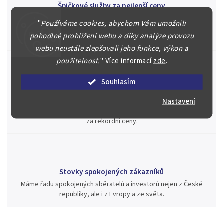
Špičkové služby za nejlepší ceny
Náš kolektiv specialistů a znalců se Vám bude plně věnovat.
"
Používáme cookies, abychom Vám umožnili
Posoudíme kvalitu a pravost Vašeho materiálu, prodáme v naší
pohodlné prohlížení webu a díky analýze provozu
aukci nebo Vám poradíme kam investovat.
webu neustále zlepšovali jeho funkce, výkon a
použitelnost.
"
Více informací
zde
.
Souhlasím
Jsme zde pro Vás nepřetržitě již od roku 2000
Nastavení
Během té doby jsme v našich aukcích prodali významné sbírky i
jednotlivé kusy unikátních mincí, bankovek, řádů a vyznamenání
za rekordní ceny.
Stovky spokojených zákazníků
Máme řadu spokojených sběratelů a investorů nejen z České
republiky, ale i z Evropy a ze světa.