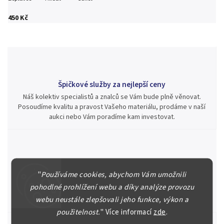
450 Kč
Špičkové služby za nejlepší ceny
Náš kolektiv specialistů a znalců se Vám bude plně věnovat.
Posoudíme kvalitu a pravost Vašeho materiálu, prodáme v naší
aukci nebo Vám poradíme kam investovat.
Jsme zde pro Vás nepřetržitě již od roku 2000
"
Používáme cookies, abychom Vám umožnili
Během té doby jsme v našich aukcích prodali významné sbírky i
pohodlné prohlížení webu a díky analýze provozu
jednotlivé kusy unikátních mincí, bankovek, řádů a vyznamenání
webu neustále zlepšovali jeho funkce, výkon a
za rekordní ceny.
použitelnost.
"
Více informací
zde
.