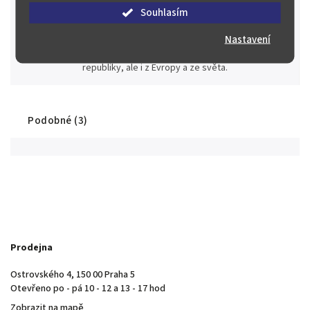
Souhlasím
Stovky spokojených zákazníků
Nastavení
Máme řadu spokojených sběratelů a investorů nejen z České
republiky, ale i z Evropy a ze světa.
Podobné (3)
Prodejna
Ostrovského 4, 150 00 Praha 5
Otevřeno po - pá 10 - 12 a 13 - 17 hod
Zobrazit na mapě