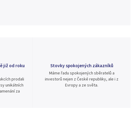
ě již od roku
Stovky spokojených zákazníků
Máme řadu spokojených sběratelů a
kcích prodali
investorů nejen z České republiky, ale i z
sy unikátních
Evropy a ze světa.
namenání za