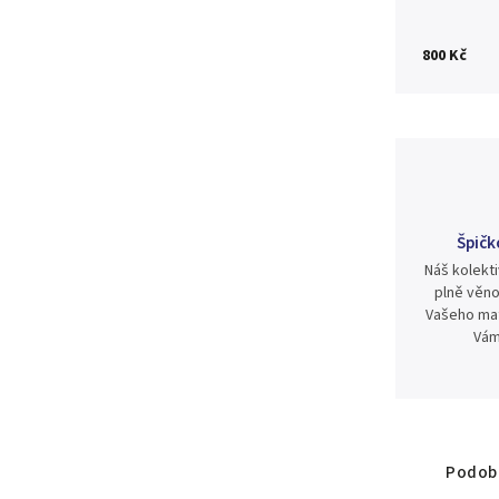
800 Kč
Špičk
Náš kolekti
plně věno
Vašeho mat
Vám
Podobn