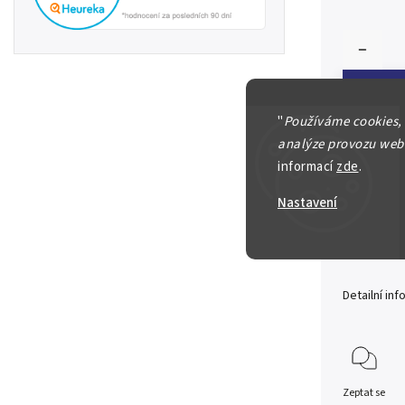
"
Používáme cookies,
analýze provozu webu
informací
zde
.
2 Cedis 
Nastavení
ZnCuAl 4
vyraženo
Detailní in
Zeptat se