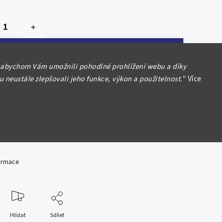
Přidat do košíku
 abychom Vám umožnili pohodlné prohlížení webu a díky
 neustále zlepšovali jeho funkce, výkon a použitelnost.
"
Více
2022 - Thor, ze série Severští bohové
4 x 43,6 mm, postříbřeno (Antique finish),
 2500 ks, etue, certifikát
formace
Hlídat
Sdílet