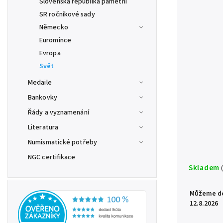
Slovenská republika pamětní
SR ročníkové sady
Německo
Euromince
Evropa
Svět
Medaile
Bankovky
Řády a vyznamenání
Literatura
Numismatické potřeby
NGC certifikace
Skladem
Můžeme do
12.8.2026