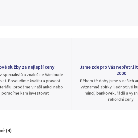
ové služby za nejlepší ceny
Jsme zde pro Vás nepřetržit
2000
v specialistů a znalců se Vám bude
vat. Posoudíme kvalitu a pravost
Během té doby jsme v našich au
eriálu, prodáme v naší aukci nebo
významné sbírky i jednotlivé ku
 poradíme kam investovat.
mincí, bankovek, řádů a vyz
rekordní ceny.
é (4)