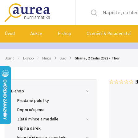
Úvod
Aukce
E-shop
Ocenění & Poradenství
Domů
/
E-shop
/
Mince
/
Svět
/
Ghana, 2 Cedis 2022 - Thor
N
E-shop
Prodané položky
Doporučujeme
Zlaté mince a medaile
Tip na dárek
Investiční mince a medaile