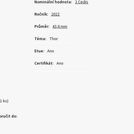
Nominální hodnota
:
2 Cedis
Ročník
:
2022
Průměr
:
43,6 mm
Téma
:
Thor
Etue
:
Ano
Certifikát
:
Ano
(1 ks)
ručit do: