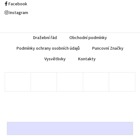
Facebook
Instagram
Dražební řád
Obchodní podmínky
Podmínky ochrany osobních údajů
Puncovní Značky
Vysvětlivky
Kontakty
Copyright 2026
AUREA Numismatika
. Všechna práva vyhrazena.
Upravit nastavení cookies