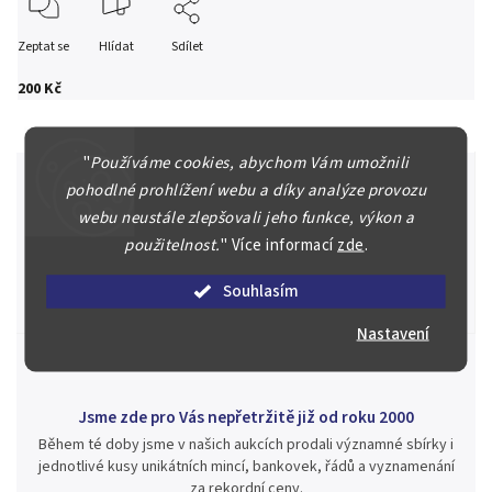
Zeptat se
Hlídat
Sdílet
200 Kč
"
Používáme cookies, abychom Vám umožnili
pohodlné prohlížení webu a díky analýze provozu
webu neustále zlepšovali jeho funkce, výkon a
Špičkové služby za nejlepší ceny
použitelnost.
"
Více informací
zde
.
Náš kolektiv specialistů a znalců se Vám bude plně věnovat.
Posoudíme kvalitu a pravost Vašeho materiálu, prodáme v naší
Souhlasím
aukci nebo Vám poradíme kam investovat.
Nastavení
Jsme zde pro Vás nepřetržitě již od roku 2000
Během té doby jsme v našich aukcích prodali významné sbírky i
jednotlivé kusy unikátních mincí, bankovek, řádů a vyznamenání
za rekordní ceny.