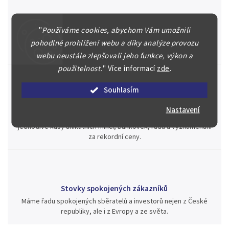
Špičkové služby za nejlepší ceny
"
Používáme cookies, abychom Vám umožnili
Náš kolektiv specialistů a znalců se Vám bude plně věnovat.
Posoudíme kvalitu a pravost Vašeho materiálu, prodáme v naší
pohodlné prohlížení webu a díky analýze provozu
aukci nebo Vám poradíme kam investovat.
webu neustále zlepšovali jeho funkce, výkon a
použitelnost.
"
Více informací
zde
.
Souhlasím
Jsme zde pro Vás nepřetržitě již od roku 2000
Nastavení
Během té doby jsme v našich aukcích prodali významné sbírky i
jednotlivé kusy unikátních mincí, bankovek, řádů a vyznamenání
za rekordní ceny.
Stovky spokojených zákazníků
Máme řadu spokojených sběratelů a investorů nejen z České
republiky, ale i z Evropy a ze světa.