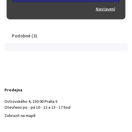
Stovky spokojených zákazníků
Máme řadu spokojených sběratelů a investorů nejen z České
Nastavení
republiky, ale i z Evropy a ze světa.
Podobné (3)
Prodejna
Ostrovského 4, 150 00 Praha 5
Otevřeno po - pá 10 - 12 a 13 - 17 hod
Zobrazit na mapě