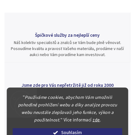
Špičkové služby za nejlepší ceny
Náš kolektiv specialistů a znalců se Vám bude plně věnovat.
Posoudíme kvalitu a pravost Vašeho materiálu, prodáme v naší
aukci nebo Vám poradíme kam investovat.
Jsme zde pro Vás nepřetržitě již od roku 2000
Během té doby jsme v našich aukcích prodali významné sbírky i
"
Používáme cookies, abychom Vám umožnili
jednotlivé kusy unikátních mincí, bankovek, řádů a vyznamenání
pohodlné prohlížení webu a díky analýze provozu
za rekordní ceny.
webu neustále zlepšovali jeho funkce, výkon a
použitelnost.
"
Více informací
zde
.
Souhlasím