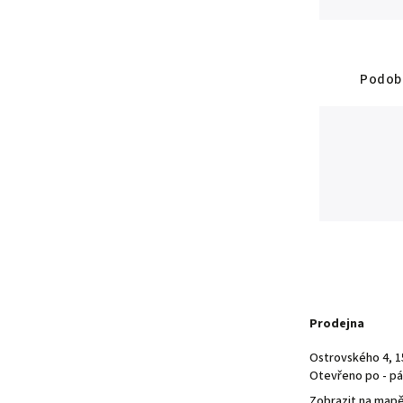
Podobn
Prodejna
Ostrovského 4, 1
Otevřeno po - pá 
Zobrazit na map