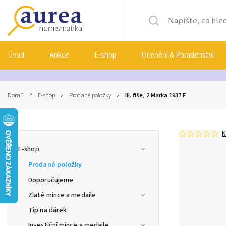
Úvod
Aukce
E-shop
Ocenění & Poradenství
Domů
/
E-shop
/
Prodané položky
/
III. říše, 2 Marka 1937 F
N
E-shop
Prodané položky
Doporučujeme
Zlaté mince a medaile
Tip na dárek
Investiční mince a medaile