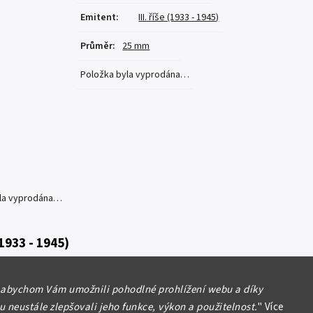
Emitent
:
III. říše (1933 - 1945)
Průměr
:
25 mm
Položka byla vyprodána…
yla vyprodána…
 (1933 - 1945)
1937 F, patina
 abychom Vám umožnili pohodlné prohlížení webu a díky
 neustále zlepšovali jeho funkce, výkon a použitelnost.
"
Více
formace