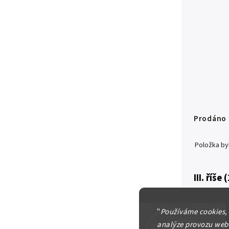
Prodáno
Položka b
III. říše
2 Marka 
"
Používáme cookies,
analýze provozu webu
Detailní in