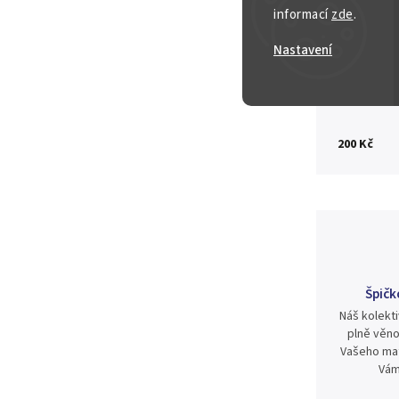
informací
zde
.
Nastavení
Zeptat se
200 Kč
Špičk
Náš kolekti
plně věno
Vašeho mat
Vám