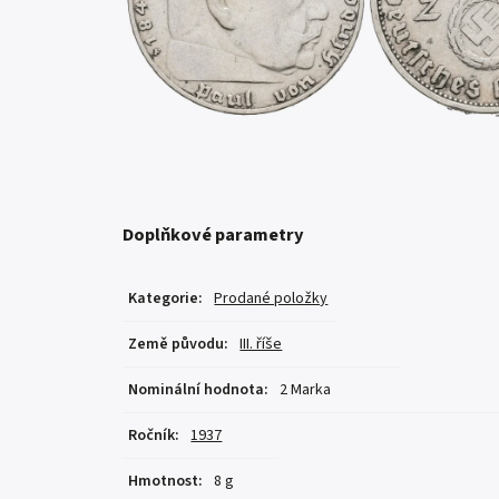
Doplňkové parametry
Kategorie
:
Prodané položky
Země původu
:
III. říše
Nominální hodnota
:
2 Marka
Ročník
:
1937
Hmotnost
:
8 g