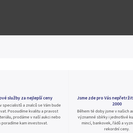
Hlídat
Sdílet
ové služby za nejlepší ceny
Jsme zde pro Vás nepřetržit
2000
v specialistů a znalců se Vám bude
vat. Posoudíme kvalitu a pravost
Během té doby jsme v našich au
eriálu, prodáme v naší aukci nebo
významné sbírky i jednotlivé ku
 poradíme kam investovat.
mincí, bankovek, řádů a vyz
rekordní ceny.