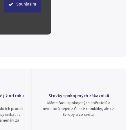
Souhlasím
ě již od roku
Stovky spokojených zákazníků
Máme řadu spokojených sběratelů a
kcích prodali
investorů nejen z České republiky, ale i z
sy unikátních
Evropy a ze světa.
namenání za