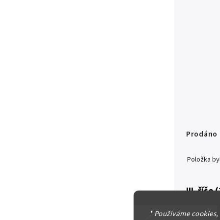
Prodáno
Položka b
III. říše
5 Marka 
"
Používáme cookies,