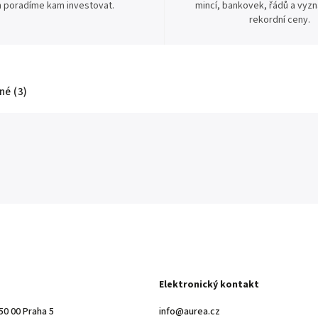
 poradíme kam investovat.
mincí, bankovek, řádů a vyz
rekordní ceny.
é (3)
Elektronický kontakt
50 00 Praha 5
info@aurea.cz