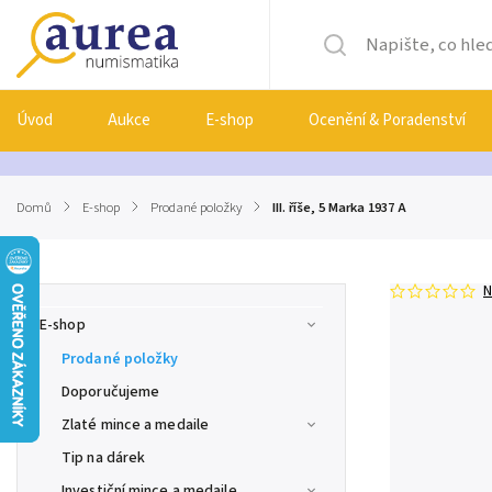
Úvod
Aukce
E-shop
Ocenění & Poradenství
Domů
/
E-shop
/
Prodané položky
/
III. říše, 5 Marka 1937 A
N
E-shop
Prodané položky
Doporučujeme
Zlaté mince a medaile
Tip na dárek
Investiční mince a medaile