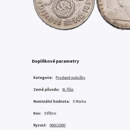
Doplňkové parametry
Kategorie
:
Prodané položky
Země původu
:
III. říše
Nominální hodnota
:
5 Marka
Kov
:
Stříbro
Ryzost
:
900/1000