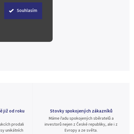
Souhlasím
ě již od roku
Stovky spokojených zákazníků
Máme řadu spokojených sběratelů a
kcích prodali
investorů nejen z České republiky, ale i z
sy unikátních
Evropy a ze světa.