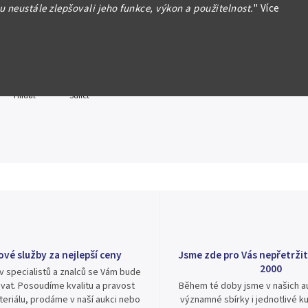
 neustále zlepšovali jeho funkce, výkon a použitelnost.
"
Více
formace
Hlídat
Sdílet
ové služby za nejlepší ceny
Jsme zde pro Vás nepřetržit
2000
v specialistů a znalců se Vám bude
vat. Posoudíme kvalitu a pravost
Během té doby jsme v našich au
eriálu, prodáme v naší aukci nebo
významné sbírky i jednotlivé ku