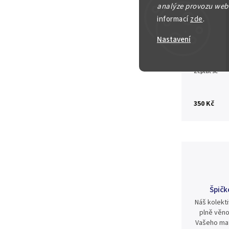
analýze provozu webu
Detailní in
informací
zde
.
Nastavení
Zeptat se
350 Kč
Špičk
Náš kolekti
plně věno
Vašeho mat