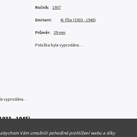
Ročník
:
1937
Emitent
:
III. říše (1933 - 1945)
Průměr
:
29 mm
Položka byla vyprodána…
yla vyprodána…
 (1933 - 1945)
1937 A
 abychom Vám umožnili pohodlné prohlížení webu a díky