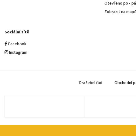
Otevřeno po - pá 
Zobrazit na map
Sociální sítě
Facebook
Instagram
Dražební řád
Obchodní p