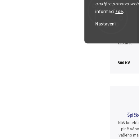
analýze provozu webu
Detailní in
informací
zde
.
Nastavení
Zeptat se
500 Kč
Špičk
Náš kolekti
plně věno
Vašeho mat