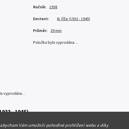
Ročník
:
1938
Emitent
:
III. říše (1933 - 1945)
Průměr
:
29 mm
Položka byla vyprodána…
yla vyprodána…
 (1933 - 1945)
1938 J, velmi pěkná zachovalost
 abychom Vám umožnili pohodlné prohlížení webu a díky