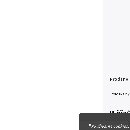
Prodáno
Položka b
III. říše
5 Marka 
"
Používáme cookies,