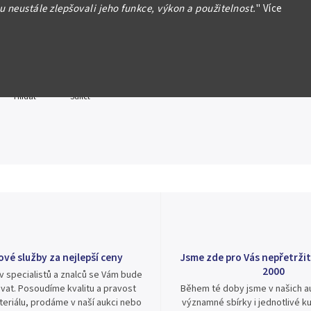
 neustále zlepšovali jeho funkce, výkon a použitelnost.
"
Více
formace
Hlídat
Sdílet
ové služby za nejlepší ceny
Jsme zde pro Vás nepřetržit
2000
v specialistů a znalců se Vám bude
vat. Posoudíme kvalitu a pravost
Během té doby jsme v našich au
eriálu, prodáme v naší aukci nebo
významné sbírky i jednotlivé ku