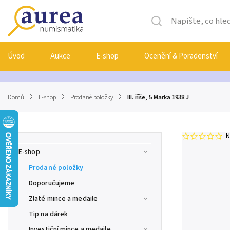
Úvod
Aukce
E-shop
Ocenění & Poradenství
Domů
/
E-shop
/
Prodané položky
/
III. říše, 5 Marka 1938 J
N
E-shop
Prodané položky
Doporučujeme
Zlaté mince a medaile
Tip na dárek
Investiční mince a medaile