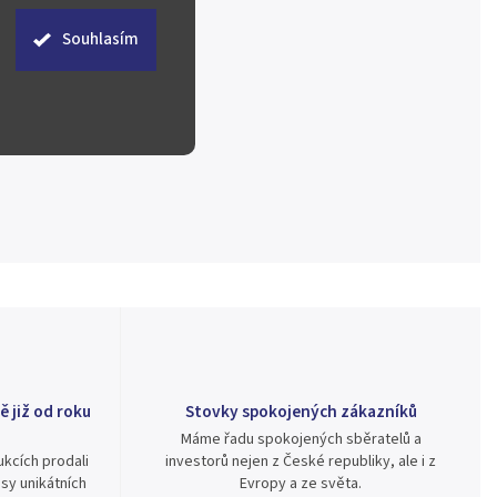
Souhlasím
ě již od roku
Stovky spokojených zákazníků
Máme řadu spokojených sběratelů a
kcích prodali
investorů nejen z České republiky, ale i z
sy unikátních
Evropy a ze světa.