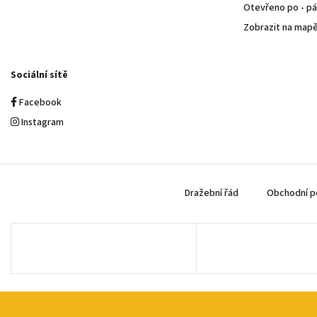
Otevřeno po - pá 
Zobrazit na map
Sociální sítě
Facebook
Instagram
Dražební řád
Obchodní p