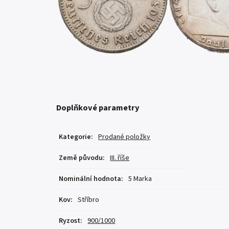
Doplňkové parametry
Kategorie
:
Prodané položky
Země původu
:
III. říše
Nominální hodnota
:
5 Marka
Kov
:
Stříbro
Ryzost
:
900/1000