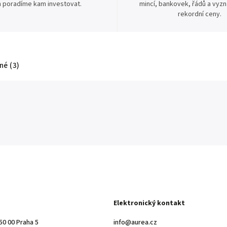
 poradíme kam investovat.
mincí, bankovek, řádů a vyz
rekordní ceny.
é (3)
Elektronický kontakt
50 00 Praha 5
info@aurea.cz