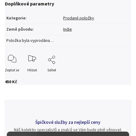
Doplňkové parametry
Kategorie
:
Prodané položky
Země původu
:
Indie
Položka byla vyprodána…
Zeptat se
Hlídat
Sdílet
450 Kč
Špičkové služby za nejlepší ceny
Náš kolektiv specialistů a znalců se Vám bude plně věnovat.
Posoudíme kvalitu a pravost Vašeho materiálu, prodáme v naší