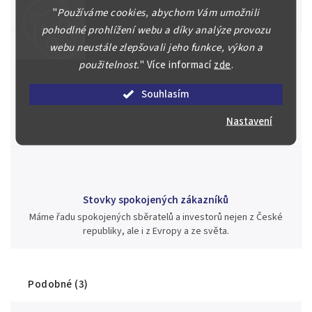
"
Používáme cookies, abychom Vám umožnili
aukci nebo Vám poradíme kam investovat.
pohodlné prohlížení webu a díky analýze provozu
webu neustále zlepšovali jeho funkce, výkon a
použitelnost.
"
Více informací
zde
.
Jsme zde pro Vás nepřetržitě již od roku 2000
Souhlasím
Během té doby jsme v našich aukcích prodali významné sbírky i
jednotlivé kusy unikátních mincí, bankovek, řádů a vyznamenání
Nastavení
za rekordní ceny.
Stovky spokojených zákazníků
Máme řadu spokojených sběratelů a investorů nejen z České
republiky, ale i z Evropy a ze světa.
Podobné (3)