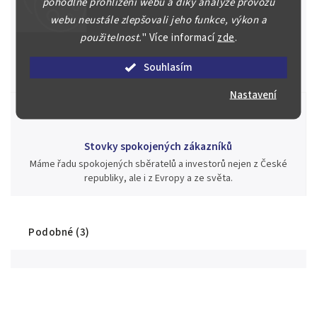
pohodlné prohlížení webu a díky analýze provozu
webu neustále zlepšovali jeho funkce, výkon a
Jsme zde pro Vás nepřetržitě již od roku 2000
použitelnost.
"
Více informací
zde
.
Během té doby jsme v našich aukcích prodali významné sbírky i
jednotlivé kusy unikátních mincí, bankovek, řádů a vyznamenání
Souhlasím
za rekordní ceny.
Nastavení
Stovky spokojených zákazníků
Máme řadu spokojených sběratelů a investorů nejen z České
republiky, ale i z Evropy a ze světa.
Podobné (3)