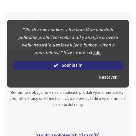
"
Používáme cookies, abychom Vám umožnili
Špičkové služby za nejlepší ceny
pohodlné prohlížení webu a díky analýze provozu
Náš kolektiv specialistů a znalců se Vám bude plně věnovat.
webu neustále zlepšovali jeho funkce, výkon a
Posoudíme kvalitu a pravost Vašeho materiálu, prodáme v naší
použitelnost.
"
Více informací
zde
.
aukci nebo Vám poradíme kam investovat.
Souhlasím
Nastavení
Jsme zde pro Vás nepřetržitě již od roku 2000
Během té doby jsme v našich aukcích prodali významné sbírky i
jednotlivé kusy unikátních mincí, bankovek, řádů a vyznamenání
za rekordní ceny.
Stovky spokojených zákazníků