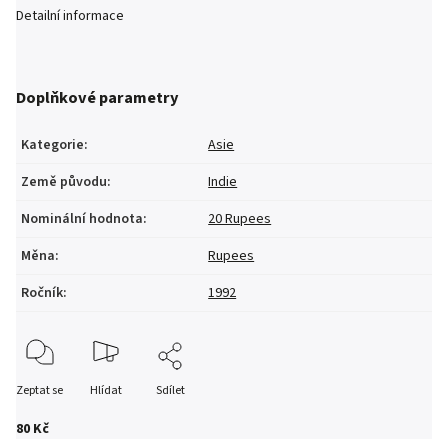
Detailní informace
Doplňkové parametry
Kategorie
:
Asie
Země původu
:
Indie
Nominální hodnota
:
20 Rupees
Měna
:
Rupees
Ročník
:
1992
Zeptat se
Hlídat
Sdílet
80 Kč