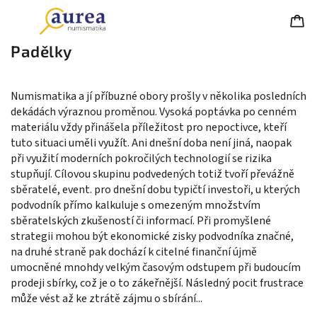
Padělky
Numismatika a jí příbuzné obory prošly v několika posledních
dekádách výraznou proměnou. Vysoká poptávka po cenném
materiálu vždy přinášela příležitost pro nepoctivce, kteří
tuto situaci uměli využít. Ani dnešní doba není jiná, naopak
při využití moderních pokročilých technologií se rizika
stupňují. Cílovou skupinu podvedených totiž tvoří převážně
sběratelé, event. pro dnešní dobu typičtí investoři, u kterých
podvodník přímo kalkuluje s omezeným množstvím
sběratelských zkušeností či informací. Při promyšlené
strategii mohou být ekonomické zisky podvodníka značné,
na druhé straně pak dochází k citelné finanční újmě
umocněné mnohdy velkým časovým odstupem při budoucím
prodeji sbírky, což je o to zákeřnější. Následný pocit frustrace
může vést až ke ztrátě zájmu o sbírání...