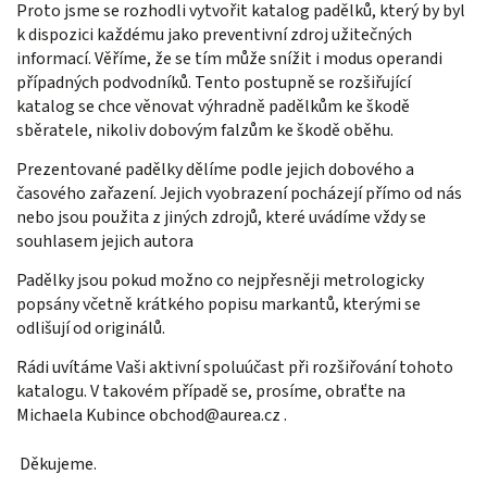
Proto jsme se rozhodli vytvořit katalog padělků, který by byl
k dispozici každému jako preventivní zdroj užitečných
informací. Věříme, že se tím může snížit i modus operandi
případných podvodníků. Tento postupně se rozšiřující
katalog se chce věnovat výhradně padělkům ke škodě
sběratele, nikoliv dobovým falzům ke škodě oběhu.
Prezentované padělky dělíme podle jejich dobového a
časového zařazení. Jejich vyobrazení pocházejí přímo od nás
nebo jsou použita z jiných zdrojů, které uvádíme vždy se
souhlasem jejich autora
Padělky jsou pokud možno co nejpřesněji metrologicky
popsány včetně krátkého popisu markantů, kterými se
odlišují od originálů.
Rádi uvítáme Vaši aktivní spoluúčast při rozšiřování tohoto
katalogu. V takovém případě se, prosíme, obraťte na
Michaela Kubince
obchod@aurea.cz
.
Děkujeme.