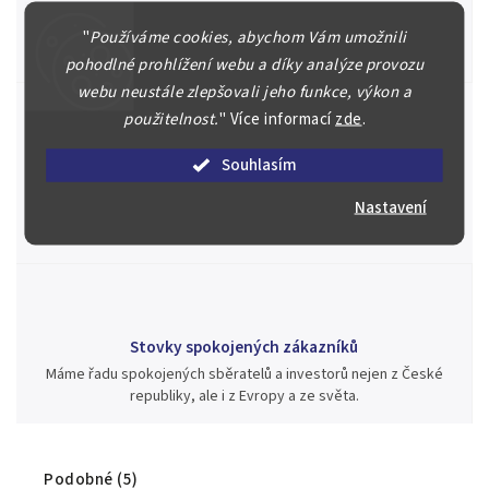
Náš kolektiv specialistů a znalců se Vám bude plně věnovat.
Posoudíme kvalitu a pravost Vašeho materiálu, prodáme v naší
"
Používáme cookies, abychom Vám umožnili
aukci nebo Vám poradíme kam investovat.
pohodlné prohlížení webu a díky analýze provozu
webu neustále zlepšovali jeho funkce, výkon a
použitelnost.
"
Více informací
zde
.
Souhlasím
Jsme zde pro Vás nepřetržitě již od roku 2000
Během té doby jsme v našich aukcích prodali významné sbírky i
Nastavení
jednotlivé kusy unikátních mincí, bankovek, řádů a vyznamenání
za rekordní ceny.
Stovky spokojených zákazníků
Máme řadu spokojených sběratelů a investorů nejen z České
republiky, ale i z Evropy a ze světa.
Podobné (5)