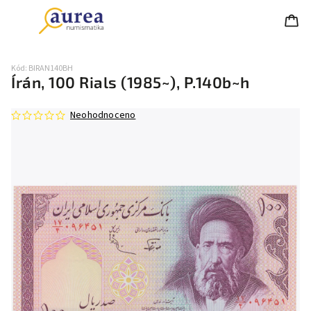
Kód:
BIRAN140BH
Írán, 100 Rials (1985~), P.140b~h
Neohodnoceno