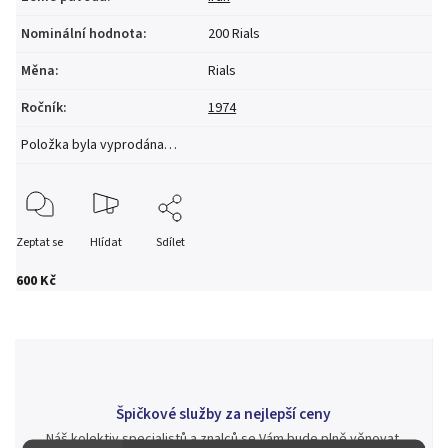
Nominální hodnota
:
200 Rials
Měna
:
Rials
Ročník
:
1974
Položka byla vyprodána…
Zeptat se
Hlídat
Sdílet
600 Kč
Špičkové služby za nejlepší ceny
Náš kolektiv specialistů a znalců se Vám bude plně věnovat.