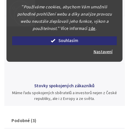
Posoudíme kvalitu a pravost Vašeho materiálu, prodáme v naší
"
Používáme cookies, abychom Vám umožnili
aukci nebo Vám poradíme kam investovat.
pohodlné prohlížení webu a díky analýze provozu
webu neustále zlepšovali jeho funkce, výkon a
použitelnost.
"
Více informací
zde
.
Jsme zde pro Vás nepřetržitě již od roku 2000
Souhlasím
Během té doby jsme v našich aukcích prodali významné sbírky i
jednotlivé kusy unikátních mincí, bankovek, řádů a vyznamenání
Nastavení
za rekordní ceny.
Stovky spokojených zákazníků
Máme řadu spokojených sběratelů a investorů nejen z České
republiky, ale i z Evropy a ze světa.
Podobné (3)