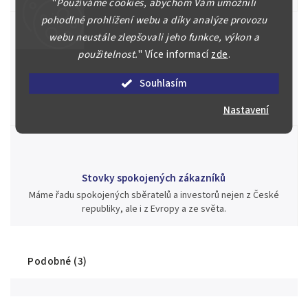
"
Používáme cookies, abychom Vám umožnili
pohodlné prohlížení webu a díky analýze provozu
webu neustále zlepšovali jeho funkce, výkon a
použitelnost.
"
Více informací
zde
.
Jsme zde pro Vás nepřetržitě již od roku 2000
Během té doby jsme v našich aukcích prodali významné sbírky i
Souhlasím
jednotlivé kusy unikátních mincí, bankovek, řádů a vyznamenání
za rekordní ceny.
Nastavení
Stovky spokojených zákazníků
Máme řadu spokojených sběratelů a investorů nejen z České
republiky, ale i z Evropy a ze světa.
Podobné (3)