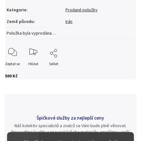
Kategorie
:
Prodané položky
Země původu
:
Irán
Položka byla vyprodána…
Zeptat se
Hlídat
Sdílet
500 Kč
Špičkové služby za nejlepší ceny
Náš kolektiv specialistů a znalců se Vám bude plně věnovat.
Posoudíme kvalitu a pravost Vašeho materiálu, prodáme v naší
aukci nebo Vám poradíme kam investovat.