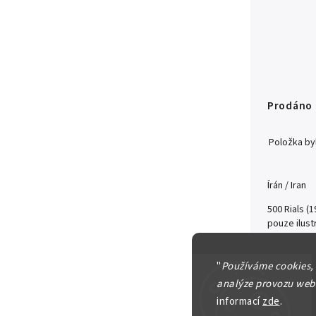
Prodáno
Položka b
Írán / Iran
500 Rials (
pouze ilus
Detailní in
"
Používáme cookies,
analýze provozu webu
informací
zde
.