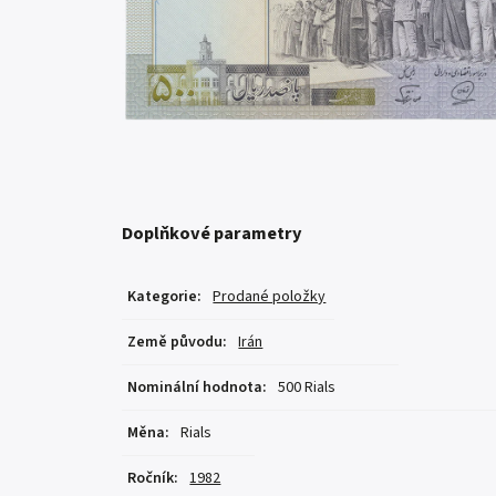
Doplňkové parametry
Kategorie
:
Prodané položky
Země původu
:
Irán
Nominální hodnota
:
500 Rials
Měna
:
Rials
Ročník
:
1982