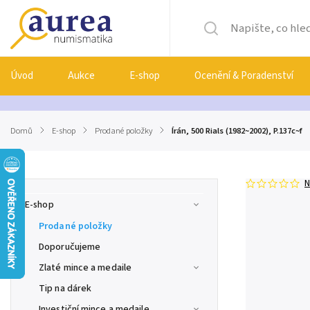
Úvod
Aukce
E-shop
Ocenění & Poradenství
Domů
/
E-shop
/
Prodané položky
/
Írán, 500 Rials (1982~2002), P.137c~f
N
E-shop
Prodané položky
Doporučujeme
Zlaté mince a medaile
Tip na dárek
Investiční mince a medaile