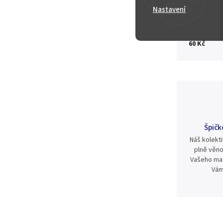
Nastavení
Zeptat se
60 Kč
Špičk
Náš kolekti
plně věno
Vašeho mat
Vám