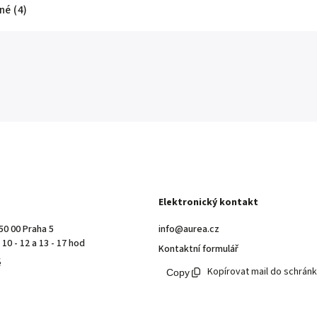
é (4)
Elektronický kontakt
50 00 Praha 5
info@aurea.cz
10 - 12 a 13 - 17 hod
Kontaktní formulář
ě
Kopírovat mail do schrán