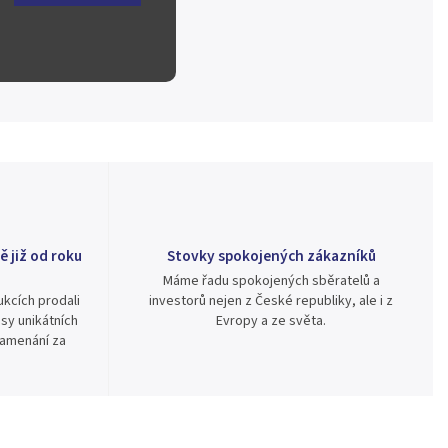
ě již od roku
Stovky spokojených zákazníků
Máme řadu spokojených sběratelů a
kcích prodali
investorů nejen z České republiky, ale i z
sy unikátních
Evropy a ze světa.
namenání za