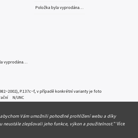
Položka byla vyprodána…
yla vyprodána…
1982~2002), P.137c~f, v případě konkrétní varianty je foto
trační N/UNC
formace
 abychom Vám umožnili pohodlné prohlížení webu a díky
 neustále zlepšovali jeho funkce, výkon a použitelnost.
"
Více