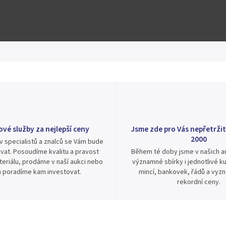
Hlídat
Sdílet
ové služby za nejlepší ceny
Jsme zde pro Vás nepřetržit
2000
v specialistů a znalců se Vám bude
vat. Posoudíme kvalitu a pravost
Během té doby jsme v našich au
eriálu, prodáme v naší aukci nebo
významné sbírky i jednotlivé ku
 poradíme kam investovat.
mincí, bankovek, řádů a vyz
rekordní ceny.