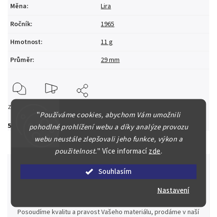
Měna
:
Lira
Ročník
:
1965
Hmotnost
:
11 g
Průměr
:
29 mm
Zeptat se
Hlídat
Sdílet
"
Používáme cookies, abychom Vám umožnili
550 Kč
pohodlné prohlížení webu a díky analýze provozu
webu neustále zlepšovali jeho funkce, výkon a
použitelnost.
"
Více informací
zde
.
Souhlasím
Špičkové služby za nejlepší ceny
Nastavení
Náš kolektiv specialistů a znalců se Vám bude plně věnovat.
Posoudíme kvalitu a pravost Vašeho materiálu, prodáme v naší