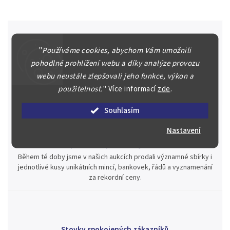
"
Používáme cookies, abychom Vám umožnili
Špičkové služby za nejlepší ceny
pohodlné prohlížení webu a díky analýze provozu
Náš kolektiv specialistů a znalců se Vám bude plně věnovat.
webu neustále zlepšovali jeho funkce, výkon a
Posoudíme kvalitu a pravost Vašeho materiálu, prodáme v naší
použitelnost.
"
Více informací
zde
.
aukci nebo Vám poradíme kam investovat.
Souhlasím
Nastavení
Jsme zde pro Vás nepřetržitě již od roku 2000
Během té doby jsme v našich aukcích prodali významné sbírky i
jednotlivé kusy unikátních mincí, bankovek, řádů a vyznamenání
za rekordní ceny.
Stovky spokojených zákazníků