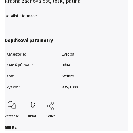
krásná zachovalost, lesk, patina
Detailní informace
Doplňkové parametry
Kategorie
:
Evropa
Země původu
:
Itálie
Kov
:
Stříbro
Ryzost
:
835/1000
Zeptat se
Hlídat
Sdílet
500 Kč