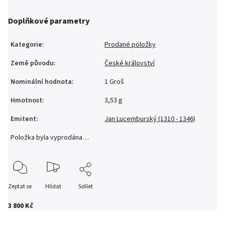
Doplňkové parametry
Kategorie
:
Prodané položky
Země původu
:
České království
Nominální hodnota
:
1 Groš
Hmotnost
:
3,53 g
Emitent
:
Jan Lucemburský (1310 - 1346)
Položka byla vyprodána…
Zeptat se
Hlídat
Sdílet
3 800 Kč