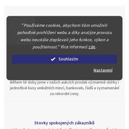
"
Používáme cookies, abychom Vám umožnili
Špičkové služby za nejlepší ceny
pohodlné prohlížení webu a díky analýze provozu
Náš kolektiv specialistů a znalců se Vám bude plně věnovat.
webu neustále zlepšovali jeho funkce, výkon a
Posoudíme kvalitu a pravost Vašeho materiálu, prodáme v naší
aukci nebo Vám poradíme kam investovat.
použitelnost.
"
Více informací
zde
.
Souhlasím
Nastavení
Jsme zde pro Vás nepřetržitě již od roku 2000
Během té doby jsme v našich aukcích prodali významné sbírky i
jednotlivé kusy unikátních mincí, bankovek, řádů a vyznamenání
za rekordní ceny.
Stovky spokojených zákazníků