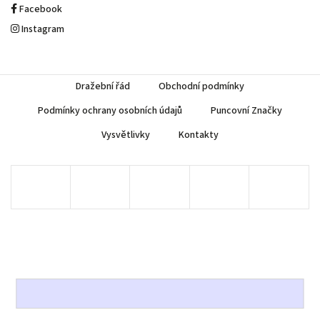
Facebook
Instagram
Dražební řád
Obchodní podmínky
Podmínky ochrany osobních údajů
Puncovní Značky
Vysvětlivky
Kontakty
Copyright 2026
AUREA Numismatika
. Všechna práva vyhrazena.
Upravit nastavení cookies