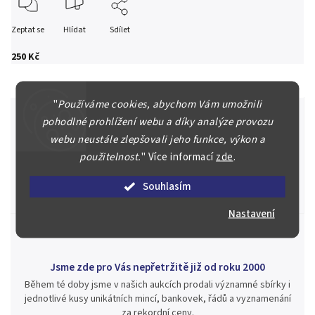
Zeptat se
Hlídat
Sdílet
250 Kč
"
Používáme cookies, abychom Vám umožnili
pohodlné prohlížení webu a díky analýze provozu
webu neustále zlepšovali jeho funkce, výkon a
Špičkové služby za nejlepší ceny
použitelnost.
"
Více informací
zde
.
Náš kolektiv specialistů a znalců se Vám bude plně věnovat.
Posoudíme kvalitu a pravost Vašeho materiálu, prodáme v naší
Souhlasím
aukci nebo Vám poradíme kam investovat.
Nastavení
Jsme zde pro Vás nepřetržitě již od roku 2000
Během té doby jsme v našich aukcích prodali významné sbírky i
jednotlivé kusy unikátních mincí, bankovek, řádů a vyznamenání
za rekordní ceny.