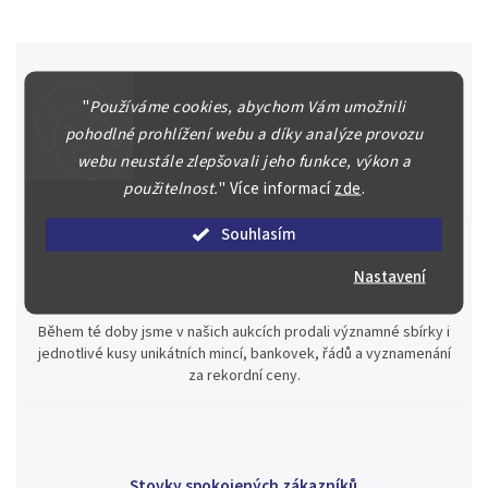
"
Používáme cookies, abychom Vám umožnili
Špičkové služby za nejlepší ceny
pohodlné prohlížení webu a díky analýze provozu
Náš kolektiv specialistů a znalců se Vám bude plně věnovat.
webu neustále zlepšovali jeho funkce, výkon a
Posoudíme kvalitu a pravost Vašeho materiálu, prodáme v naší
použitelnost.
"
Více informací
zde
.
aukci nebo Vám poradíme kam investovat.
Souhlasím
Nastavení
Jsme zde pro Vás nepřetržitě již od roku 2000
Během té doby jsme v našich aukcích prodali významné sbírky i
jednotlivé kusy unikátních mincí, bankovek, řádů a vyznamenání
za rekordní ceny.
Stovky spokojených zákazníků