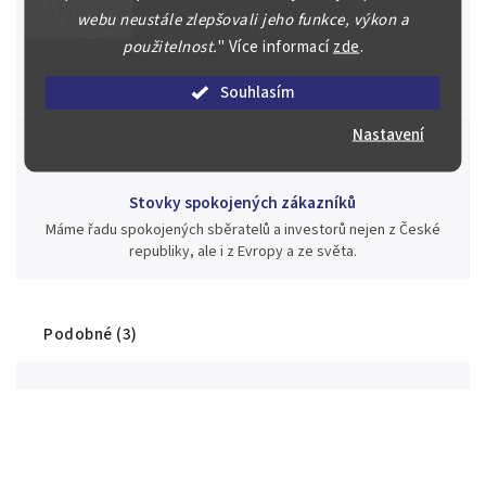
webu neustále zlepšovali jeho funkce, výkon a
Jsme zde pro Vás nepřetržitě již od roku 2000
použitelnost.
"
Více informací
zde
.
Během té doby jsme v našich aukcích prodali významné sbírky i
jednotlivé kusy unikátních mincí, bankovek, řádů a vyznamenání
Souhlasím
za rekordní ceny.
Nastavení
Stovky spokojených zákazníků
Máme řadu spokojených sběratelů a investorů nejen z České
republiky, ale i z Evropy a ze světa.
Podobné (3)