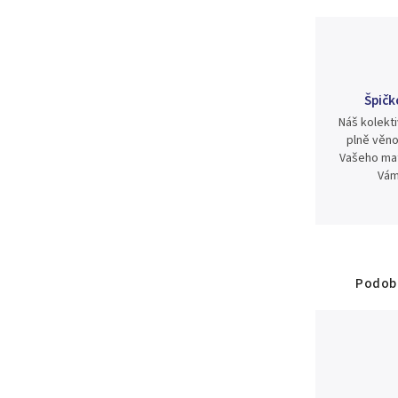
Špičk
Náš kolekti
plně věno
Vašeho mat
Vám
Podobn