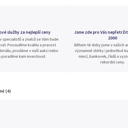
ové služby za nejlepší ceny
Jsme zde pro Vás nepřetržit
2000
v specialistů a znalců se Vám bude
vat. Posoudíme kvalitu a pravost
Během té doby jsme v našich au
eriálu, prodáme v naší aukci nebo
významné sbírky i jednotlivé ku
 poradíme kam investovat.
mincí, bankovek, řádů a vyz
rekordní ceny.
é (4)