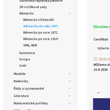
Slovenská republika pamětní
SR ročníkové sady
Německo
Německo středověk
Německo do roku 1871
Skladem
Německo po roce 1871
Německo po roce 1919
Certifikát
SRN, NDR
Euromince
Zjistit 
Evropa
Můžeme do
Svět
10.8.2026
Medaile
Bankovky
Řády a vyznamenání
Literatura
Numismatické potřeby