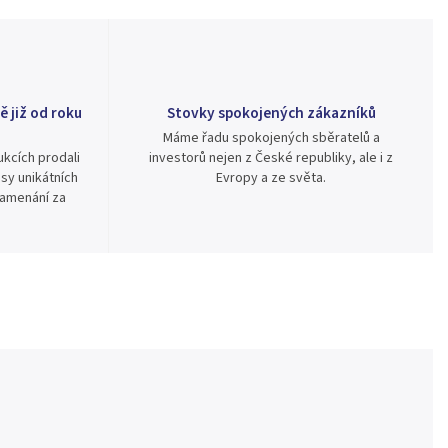
ě již od roku
Stovky spokojených zákazníků
Máme řadu spokojených sběratelů a
kcích prodali
investorů nejen z České republiky, ale i z
sy unikátních
Evropy a ze světa.
namenání za