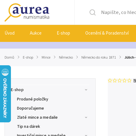
Úvod
Aukce
E-shop
Ocenění & Poradenství
Domů
/
E-shop
/
Mince
/
Německo
/
Německo do roku 1871
/
Jülich
N
E-shop
Prodané položky
Doporučujeme
Zlaté mince a medaile
Tip na dárek
Investiční mince a medaile