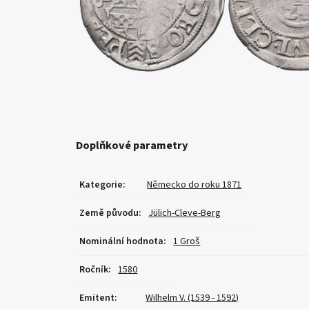
Doplňkové parametry
Kategorie
:
Německo do roku 1871
Země původu
:
Jülich-Cleve-Berg
Nominální hodnota
:
1 Groš
Ročník
:
1580
Emitent
:
Wilhelm V. (1539 - 1592)