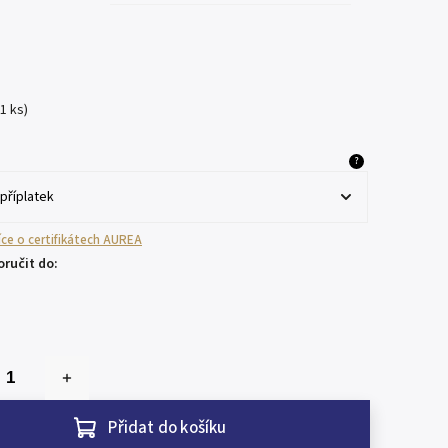
(1 ks)
?
více o certifikátech AUREA
ručit do:
Přidat do košíku