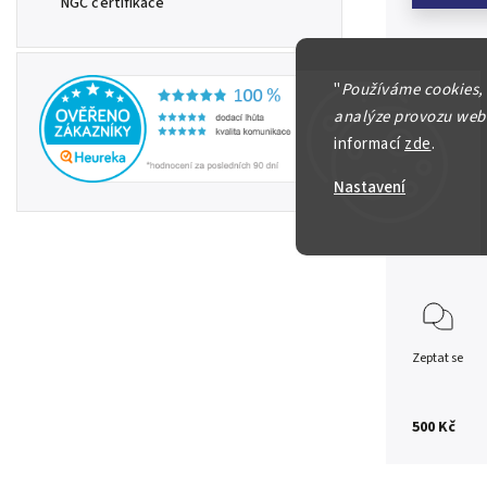
NGC certifikace
"
Používáme cookies,
Jülich -
analýze provozu webu
informací
zde
.
1/24 Th
Nastavení
Detailní in
Zeptat se
500 Kč