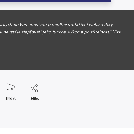
 abychom Vám umožnili pohodlné prohlížení webu a díky
 Cleve - Berg, Wilhelm V., 1539 - 1592
 neustále zlepšovali jeho funkce, výkon a použitelnost.
"
Více
aler (Groš) 1580, MB.9_R!
formace
Hlídat
Sdílet