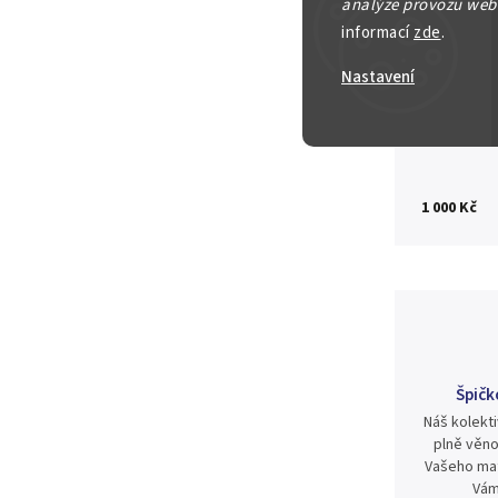
analýze provozu webu
Detailní in
informací
zde
.
Nastavení
Zeptat se
1 000 Kč
Špičk
Náš kolekti
plně věno
Vašeho mat
Vám