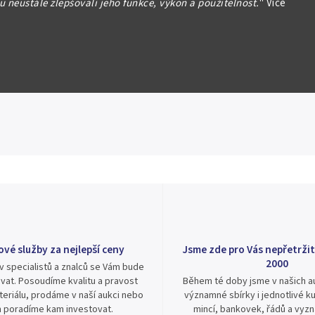
 neustále zlepšovali jeho funkce, výkon a použitelnost.
"
Více
formace
Hlídat
Sdílet
ové služby za nejlepší ceny
Jsme zde pro Vás nepřetržit
2000
v specialistů a znalců se Vám bude
vat. Posoudíme kvalitu a pravost
Během té doby jsme v našich au
eriálu, prodáme v naší aukci nebo
významné sbírky i jednotlivé ku
 poradíme kam investovat.
mincí, bankovek, řádů a vyz