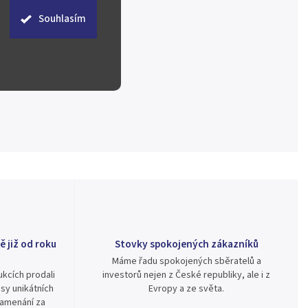
Souhlasím
ě již od roku
Stovky spokojených zákazníků
Máme řadu spokojených sběratelů a
kcích prodali
investorů nejen z České republiky, ale i z
sy unikátních
Evropy a ze světa.
namenání za