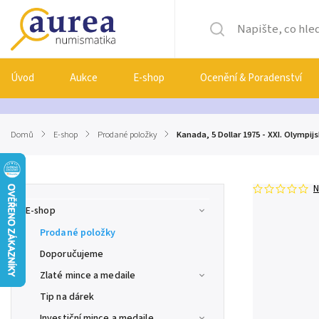
Úvod
Aukce
E-shop
Ocenění & Poradenství
Domů
/
E-shop
/
Prodané položky
/
Kanada, 5 Dollar 1975 - XXI. Olympijs
N
E-shop
Prodané položky
Doporučujeme
Zlaté mince a medaile
Tip na dárek
Investiční mince a medaile