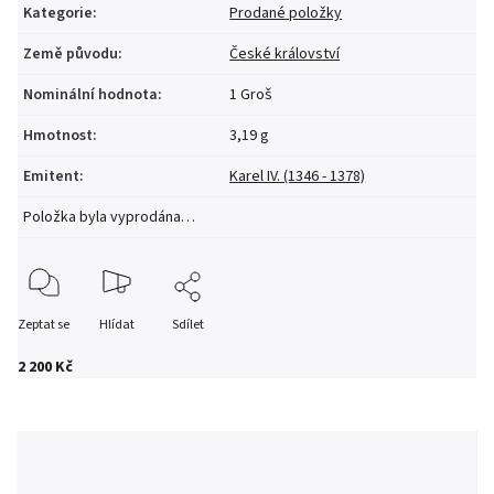
Kategorie
:
Prodané položky
Země původu
:
České království
Nominální hodnota
:
1 Groš
Hmotnost
:
3,19 g
Emitent
:
Karel IV. (1346 - 1378)
Položka byla vyprodána…
Zeptat se
Hlídat
Sdílet
2 200 Kč