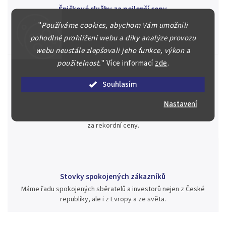
Špičkové služby za nejlepší ceny
Náš kolektiv specialistů a znalců se Vám bude plně věnovat.
"
Používáme cookies, abychom Vám umožnili
Posoudíme kvalitu a pravost Vašeho materiálu, prodáme v naší
pohodlné prohlížení webu a díky analýze provozu
aukci nebo Vám poradíme kam investovat.
webu neustále zlepšovali jeho funkce, výkon a
použitelnost.
"
Více informací
zde
.
Souhlasím
Jsme zde pro Vás nepřetržitě již od roku 2000
Nastavení
Během té doby jsme v našich aukcích prodali významné sbírky i
jednotlivé kusy unikátních mincí, bankovek, řádů a vyznamenání
za rekordní ceny.
Stovky spokojených zákazníků
Máme řadu spokojených sběratelů a investorů nejen z České
republiky, ale i z Evropy a ze světa.