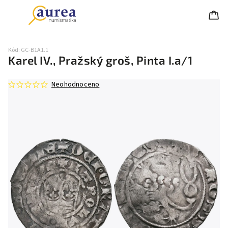
Kód:
GC-B1A1.1
Karel IV., Pražský groš, Pinta I.a/1
Neohodnoceno