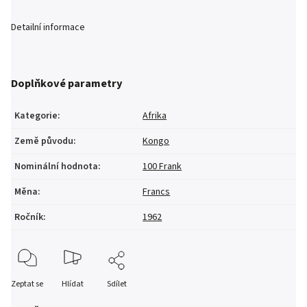
Detailní informace
Doplňkové parametry
Kategorie
:
Afrika
Země původu
:
Kongo
Nominální hodnota
:
100 Frank
Měna
:
Francs
Ročník
:
1962
Zeptat se
Hlídat
Sdílet