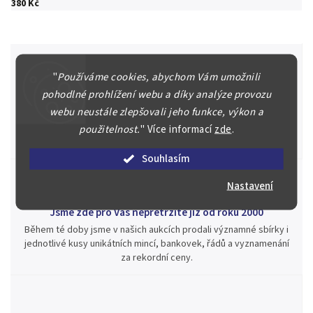
380 Kč
"
Používáme cookies, abychom Vám umožnili
pohodlné prohlížení webu a díky analýze provozu
Špičkové služby za nejlepší ceny
webu neustále zlepšovali jeho funkce, výkon a
Náš kolektiv specialistů a znalců se Vám bude plně věnovat.
Posoudíme kvalitu a pravost Vašeho materiálu, prodáme v naší
použitelnost.
"
Více informací
zde
.
aukci nebo Vám poradíme kam investovat.
Souhlasím
Nastavení
Jsme zde pro Vás nepřetržitě již od roku 2000
Během té doby jsme v našich aukcích prodali významné sbírky i
jednotlivé kusy unikátních mincí, bankovek, řádů a vyznamenání
za rekordní ceny.